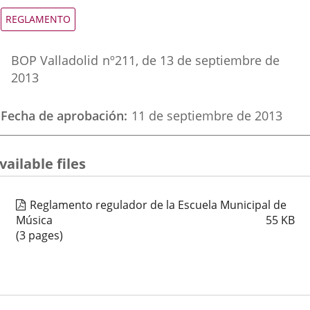
una
una
una
Tipo
REGLAMENTO
de
aplicación
aplicación
aplica
normativa
Referencia
externa.
externa.
extern
BOP Valladolid
nº
211
, de 13 de septiembre de
boletin
2013
Fecha de aprobación
11 de septiembre de 2013
vailable files
Reglamento regulador de la Escuela Municipal de
Música
55
KB
(3 pages)