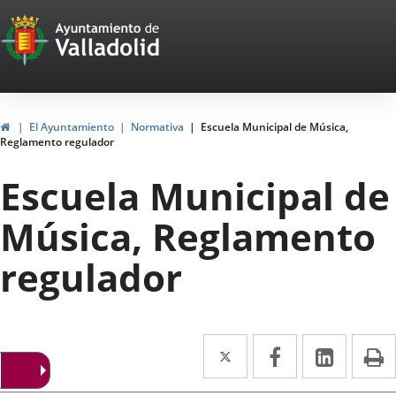
Portal
Jump to content
Web
del
Ayuntamiento
Home
El Ayuntamiento
Normativa
Escuela Municipal de Música,
Reglamento regulador
de
Escuela Municipal de
Valladolid
Música, Reglamento
regulador
Twitter
Enlace
Facebook
Enlace
Linked
Enlace
P
a
a
a