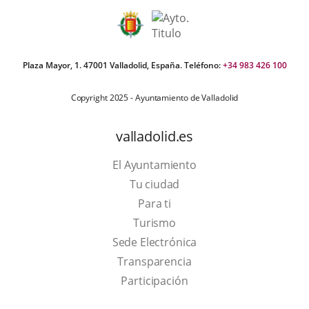
Plaza Mayor, 1. 47001 Valladolid, España. Teléfono:
+34 983 426 100
Copyright 2025 - Ayuntamiento de Valladolid
valladolid.es
El Ayuntamiento
Tu ciudad
Para ti
This
Turismo
link
Link
Sede Electrónica
will
to
Transparencia
open
external
Participación
in
application.