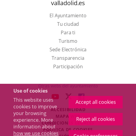
valladolid.es
El Ayuntamiento
Tu ciudad
Para ti
This
Turismo
link
Link
Sede Electrónica
will
to
Transparencia
open
external
Participación
in
application.
a
Otras webs del ayuntamiento
Use of cookies
pop-
aderSocial
LINK
LINK
LINK
This website uses
up
Accept all cookies
TO
TO
TO
cookies to improve
window.
ACCESIBILIDAD
EXTERNAL
EXTERNAL
EXTERNAL
your browsing
MAPA WEB
APPLICATION.
APPLICATION.
APPLICATION.
Reject all cookies
experience. More
r
CONDICIONES LEGALES
information about
POLÍTICA DE COOKIES
how we use cookies