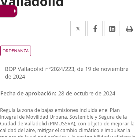
Valladolid
Twitter
Enlace
Facebook
Enlace
Linked
Enlace
P
a
a
a
una
una
una
Tipo
ORDENANZA
de
aplicación
aplicación
aplica
normativa
Referencia
externa.
externa.
extern
BOP Valladolid
nº
2024/223
, de 19 de noviembre
boletin
de 2024
Fecha de aprobación
28 de octubre de 2024
Descripción
Regula la zona de bajas emisiones incluida enel Plan
Integral de Movilidad Urbana, Sostenible y Segura de la
Ciudad de Valladolid (PIMUSSVA), con objeto de mejorar la
calidad del aire, mitigar el cambio climático e impulsar la