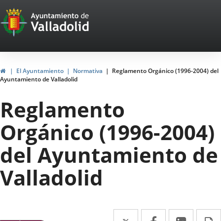
Portal
Jump to content
Web
del
Ayuntamiento
Home
El Ayuntamiento
Normativa
Reglamento Orgánico (1996-2004) del
Ayuntamiento de Valladolid
de
Reglamento
Valladolid
Orgánico (1996-2004)
del Ayuntamiento de
Valladolid
Twitter
Enlace
Facebook
Enlace
Linked
Enlace
P