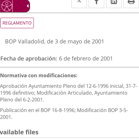
a
a
a
una
una
una
Tipo
REGLAMENTO
de
aplicación
aplicación
aplica
normativa
Referencia
externa.
externa.
extern
BOP Valladolid
, de 3 de mayo de 2001
boletin
Fecha de aprobación
6 de febrero de 2001
Descripción
Normativa con modificaciones:
Aprobación Ayuntamiento Pleno del 12-6-1996 inicial, 31-7-
1996 definitivo; Modificación Articulado, Ayuntamiento
Pleno del 6-2-2001.
Publicación en el BOP 16-8-1996; Modificación BOP 3-5-
2001.
vailable files