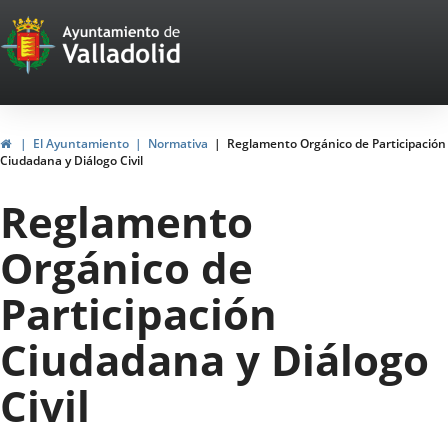
Portal
Jump to content
Web
del
Ayuntamiento
Home
El Ayuntamiento
Normativa
Reglamento Orgánico de Participación
Ciudadana y Diálogo Civil
de
Reglamento
Valladolid
Orgánico de
Participación
Ciudadana y Diálogo
Civil