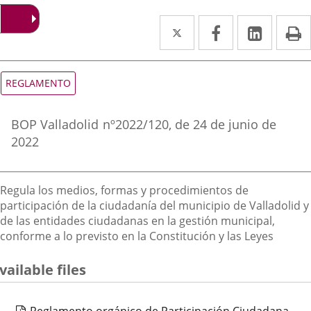
Twitter
Enlace
Facebook
Enlace
Linked
Enlace
P
a
a
a
una
una
una
Tipo
REGLAMENTO
de
aplicación
aplicación
aplica
normativa
Referencia
externa.
externa.
extern
BOP Valladolid
nº
2022/120
, de 24 de junio de
boletin
2022
Descripción
Regula los medios, formas y procedimientos de
participación de la ciudadanía del municipio de Valladolid y
de las entidades ciudadanas en la gestión municipal,
conforme a lo previsto en la Constitución y las Leyes
vailable files