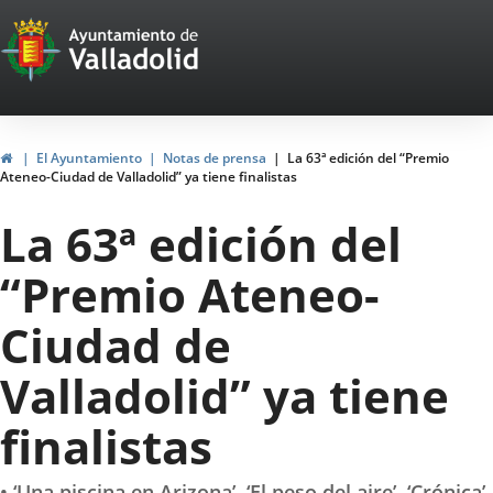
Portal
Jump to content
Web
del
Ayuntamiento
Home
El Ayuntamiento
Notas de prensa
La 63ª edición del “Premio
Ateneo-Ciudad de Valladolid” ya tiene finalistas
de
La 63ª edición del
Valladolid
“Premio Ateneo-
Ciudad de
Valladolid” ya tiene
finalistas
• ‘Una piscina en Arizona’, ‘El peso del aire’, ‘Crónica’,