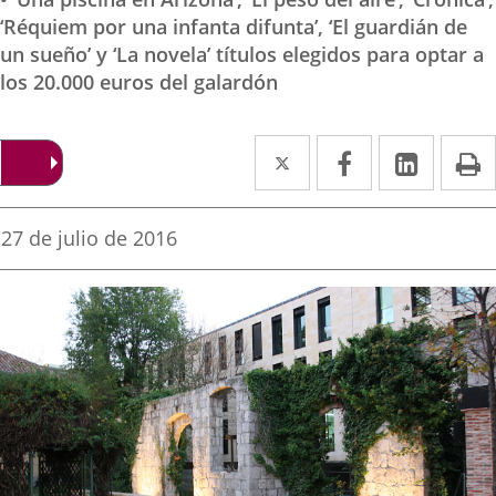
‘Réquiem por una infanta difunta’, ‘El guardián de
un sueño’ y ‘La novela’ títulos elegidos para optar a
los 20.000 euros del galardón
Twitter
Enlace
Facebook
Enlace
Linked
Enlace
P
a
a
a
una
una
una
Fecha
27 de julio de 2016
de
aplicación
aplicación
aplica
la
noticia
externa.
externa.
extern