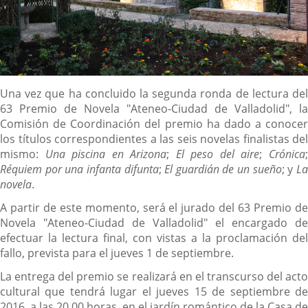
Descripción
Una vez que ha concluido la segunda ronda de lectura del
63 Premio de Novela "Ateneo-Ciudad de Valladolid", la
Comisión de Coordinación del premio ha dado a conocer
los títulos correspondientes a las seis novelas finalistas del
mismo:
Una piscina en Arizona
;
El peso del aire
;
Crónica
Réquiem por una infanta difunta
;
El guardián de un sueño
; y
L
novela
.
A partir de este momento, será el jurado del 63 Premio de
Novela "Ateneo-Ciudad de Valladolid" el encargado de
efectuar la lectura final, con vistas a la proclamación del
fallo, prevista para el jueves 1 de septiembre.
La entrega del premio se realizará en el transcurso del acto
cultural que tendrá lugar el jueves 15 de septiembre de
2016, a las 20.00 horas, en el jardín romántico de la Casa de