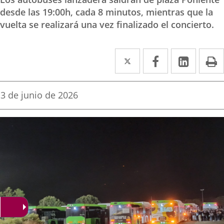
desde las 19:00h, cada 8 minutos, mientras que la
vuelta se realizará una vez finalizado el concierto.
Twitter
Enlace
Facebook
Enlace
Linked
Enlace
P
a
a
a
una
una
una
Fecha
3 de junio de 2026
de
aplicación
aplicación
aplica
la
noticia
externa.
externa.
extern