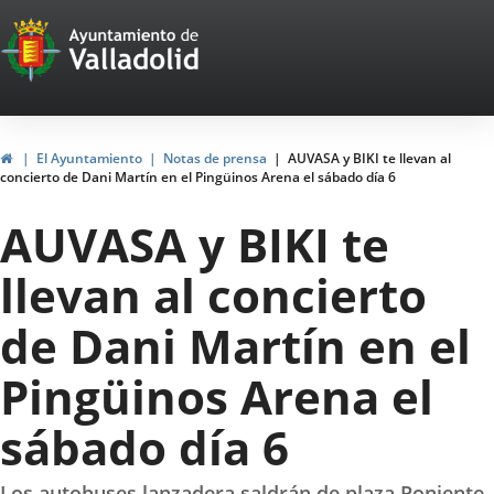
Portal
Jump to content
Web
del
Ayuntamiento
Home
El Ayuntamiento
Notas de prensa
AUVASA y BIKI te llevan al
concierto de Dani Martín en el Pingüinos Arena el sábado día 6
de
AUVASA y BIKI te
Valladolid
llevan al concierto
de Dani Martín en el
Pingüinos Arena el
sábado día 6
Los autobuses lanzadera saldrán de plaza Poniente