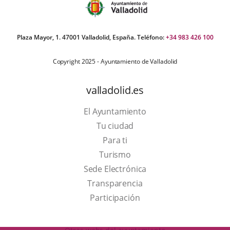
Plaza Mayor, 1. 47001 Valladolid, España. Teléfono:
+34 983 426 100
Copyright 2025 - Ayuntamiento de Valladolid
valladolid.es
El Ayuntamiento
Tu ciudad
Para ti
This
Turismo
link
Link
Sede Electrónica
will
to
Transparencia
open
external
Participación
in
application.
a