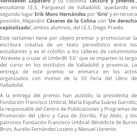
Verhoeven Zapatero
y su columna
‘Lectura y jóvenes’
estudiante I.E.S. Parquesol de Valladolid, quedando en
segundo lugar
Erik Moro Hernández
por
‘Gris’
y en tercera
posición, Alejandro
Cáceres de la Colina
con
‘Un derecho
capitalizado’
, ambos alumnos, del I.E.S. Diego Pravés.
Este certamen tiene por objeto premiar y promocionar la
escritura creativa de un texto periodístico entre los
estudiantes y es el colofón a los talleres de columnismo
‘Atrévete a cruzar el Umbr@l 3.0.’ que se imparten lo largo
del curso en los institutos de Valladolid y provincia. La
entrega de este premio se enmarca en los actos
organizados con motivo de la 59 Feria del Libro de
Valladolid.
A la entrega del premio han asistido, la presidenta de
Fundación Francisco Umbral, María España Suárez Garrido;
la responsable del Centro de Publicaciones y Programas de
Promoción del Libro y Casa de Zorrilla, Paz Altés; y los
patronos Fundación Francisco Umbral: Bénédicte de Buron
Brun, Aurelio Fernández Lozano y Manuel Llorente.