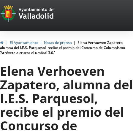
Portal
Jump to content
Web
del
Ayuntamiento
Home
El Ayuntamiento
Notas de prensa
Elena Verhoeven Zapatero,
alumna del I.E.S. Parquesol, recibe el premio del Concurso de Columnismo
de
‘Atrévete a cruzar el umbral 3.0.’
Valladolid
Elena Verhoeven
Zapatero, alumna del
I.E.S. Parquesol,
recibe el premio del
Concurso de