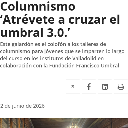
Columnismo
‘Atrévete a cruzar el
umbral 3.0.’
Este galardón es el colofón a los talleres de
columnismo para jóvenes que se imparten lo largo
del curso en los institutos de Valladolid en
colaboración con la Fundación Francisco Umbral
Twitter
Enlace
Facebook
Enlace
Linked
Enlace
P
a
a
a
una
una
una
Fecha
2 de junio de 2026
de
aplicación
aplicación
aplica
la
noticia
externa.
externa.
extern