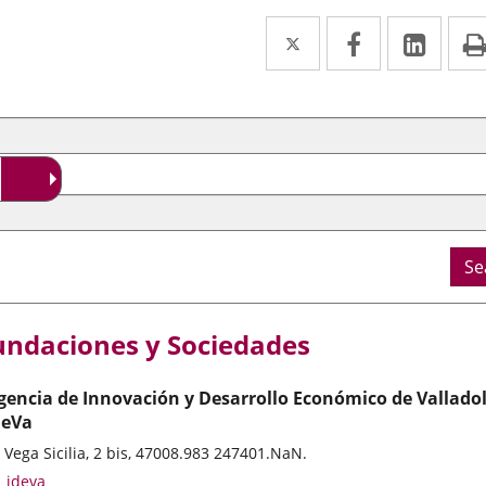
Twitter
Enlace
Facebook
Enlace
Link
Enla
a
a
a
rch
l
una
una
una
a
aplicación
aplicación
aplic
externa.
externa.
exte
Se
undaciones y Sociedades
gencia de Innovación y Desarrollo Económico de Valladol
deVa
stal
 Vega Sicilia, 2 bis, 47008.
983 247401.
NaN.
ddress
Email
ideva