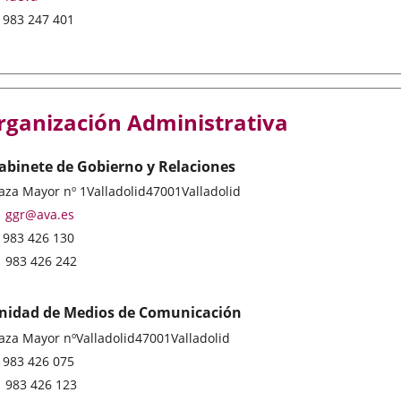
Phones
983 247 401
rganización Administrativa
abinete de Gobierno y Relaciones
stal
aza Mayor nº 1
Valladolid
47001
Valladolid
ddress
Email
ggr@ava.es
Phones
983 426 130
Fax
983 426 242
nidad de Medios de Comunicación
stal
laza Mayor nº
Valladolid
47001
Valladolid
ddress
Phones
983 426 075
Fax
983 426 123