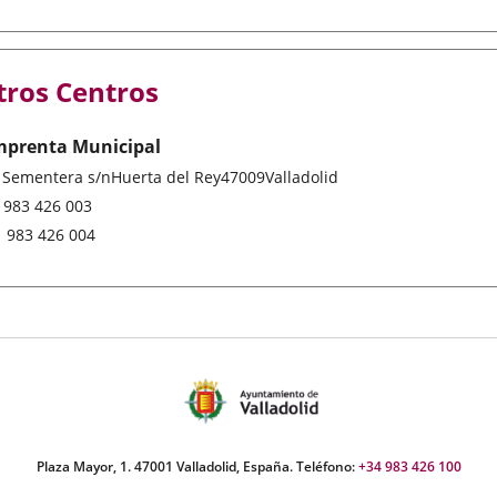
tros Centros
mprenta Municipal
stal
/ Sementera s/n
Huerta del Rey
47009
Valladolid
ddress
Phones
983 426 003
Fax
983 426 004
Plaza Mayor, 1. 47001 Valladolid, España. Teléfono:
+34 983 426 100