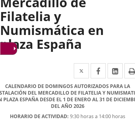
Mercadillo de
Filatelia y
Numismática en
plaza España
Twitter
Enlace
Facebook
Enlace
Link
Enla
a
a
a
scripción
CALENDARIO DE DOMINGOS AUTORIZADOS PARA LA
una
una
una
STALACIÓN DEL MERCADILLO DE FILATELIA Y NUMISMAT
aplicación
aplicación
aplic
N PLAZA ESPAÑA DESDE EL 1 DE ENERO AL 31 DE DICIEMB
DEL AÑO
2026
externa.
externa.
exte
HORARIO DE ACTIVIDAD:
9:30 horas a 14:00 horas