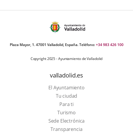
Plaza Mayor, 1. 47001 Valladolid, España. Teléfono:
+34 983 426 100
Copyright 2025 - Ayuntamiento de Valladolid
valladolid.es
El Ayuntamiento
Tu ciudad
Para ti
This
Turismo
link
Link
Sede Electrónica
will
to
Transparencia