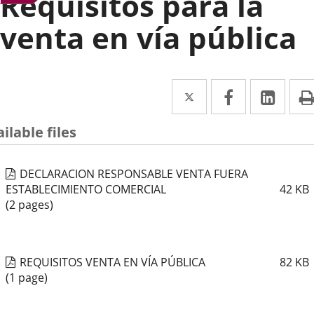
Requisitos para la
venta en vía pública
Twitter
Enlace
Facebook
Enlace
Link
Enla
a
a
a
ilable files
una
una
una
aplicación
aplicación
aplic
DECLARACION RESPONSABLE VENTA FUERA
externa.
externa.
exte
ESTABLECIMIENTO COMERCIAL
42
KB
(2 pages)
REQUISITOS VENTA EN VÍA PÚBLICA
82
KB
(1 page)