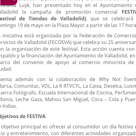
stefanía Luyk, han presentado hoy en el Ayuntamiento 
alladolid la campaña de promoción comercial
FESTI
Festival de Tiendas de Valladolid)
, que se celebrará 
omingo 19 de mayo en la Plaza Mayor a partir de las 17 hora
a iniciativa está organizada por la Federación de Comercio
ervicios de Valladolid (FECOSVA) que celebra su 25 aniversar
on la organización de este festival. Esta acción cuenta con 
spaldo y la financiación del Ayuntamiento de Valladolid, en
arco del convenio de apoyo al comercio minorista de 
iudad.
uenta además con la colaboración de Why Not Event
darsa, Comunitac, VDL, La 8 RTVCYL, La Caixa, Deselca, Luis
uerra Fotógrafo, Escuela Internacional de Cocina, Perfumer
idonia, Leche Gaza, Mahou San Miguel, Coca – Cola y Puer
 Indias.
bjetivos de FESTIVA
 objetivo principal es ofrecer al consumidor un día festivo
cio y entretenimiento, con diferentes actividades organizad