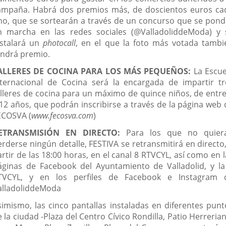
ampaña. Habrá dos premios más, de doscientos euros ca
no, que se sortearán a través de un concurso que se pond
n marcha en las redes sociales (@ValladoliddeModa) y 
nstalará un
photocall
, en el que la foto más votada tambi
endrá premio.
ALLERES DE COCINA PARA LOS MÁS PEQUEÑOS:
La Escue
nternacional de Cocina será la encargada de impartir tr
alleres de cocina para un máximo de quince niños, de entre
 12 años, que podrán inscribirse a través de la página web 
ECOSVA (
www.fecosva.com
)
ETRANSMISIÓN EN DIRECTO:
Para los que no quier
erderse ningún detalle, FESTIVA se retransmitirá en directo,
rtir de las 18:00 horas, en el canal 8 RTVCYL, así como en 
áginas de Facebook del Ayuntamiento de Valladolid, y la
TVCYL, y en los perfiles de Facebook e Instagram 
alladoliddeModa
simismo, las cinco pantallas instaladas en diferentes punt
 la ciudad -Plaza del Centro Cívico Rondilla, Patio Herreria