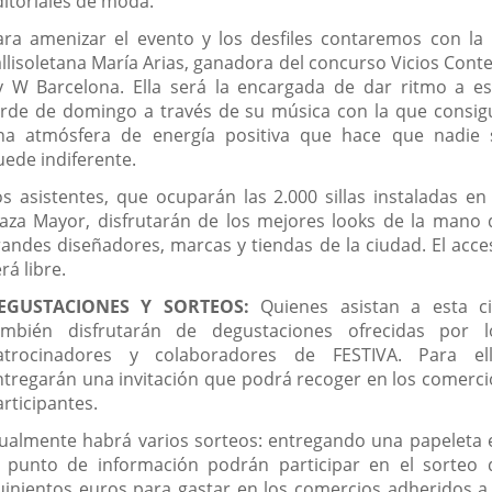
ditoriales de moda.
ara amenizar el evento y los desfiles contaremos con la 
allisoletana María Arias, ganadora del concurso Vicios Conte
y W Barcelona. Ella será la encargada de dar ritmo a es
arde de domingo a través de su música con la que consig
na atmósfera de energía positiva que hace que nadie 
uede indiferente.
os asistentes, que ocuparán las 2.000 sillas instaladas en 
laza Mayor, disfrutarán de los mejores looks de la mano 
randes diseñadores, marcas y tiendas de la ciudad. El acce
rá libre.
EGUSTACIONES Y SORTEOS:
Quienes asistan a esta ci
ambién disfrutarán de degustaciones ofrecidas por l
atrocinadores y colaboradores de FESTIVA. Para ell
ntregarán una invitación que podrá recoger en los comerci
rticipantes.
gualmente habrá varios sorteos: entregando una papeleta 
l punto de información podrán participar en el sorteo 
uinientos euros para gastar en los comercios adheridos a 