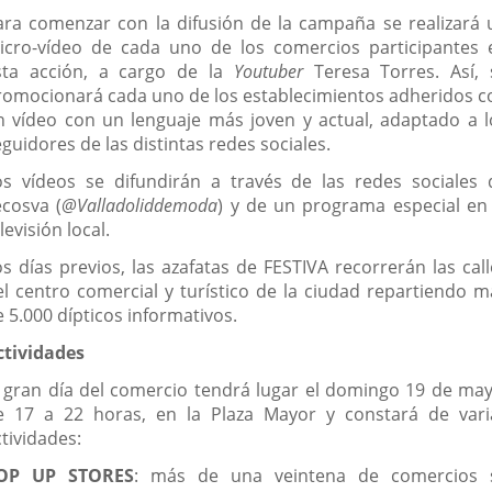
ara comenzar con la difusión de la campaña se realizará 
icro-vídeo de cada uno de los comercios participantes 
sta acción, a cargo de la
Youtuber
Teresa Torres. Así, 
romocionará cada uno de los establecimientos adheridos c
n vídeo con un lenguaje más joven y actual, adaptado a l
guidores de las distintas redes sociales.
os vídeos se difundirán a través de las redes sociales 
ecosva (
@Valladoliddemoda
) y de un programa especial en 
levisión local.
os días previos, las azafatas de FESTIVA recorrerán las call
el centro comercial y turístico de la ciudad repartiendo m
 5.000 dípticos informativos.
ctividades
l gran día del comercio tendrá lugar el domingo 19 de may
e 17 a 22 horas, en la Plaza Mayor y constará de vari
tividades:
OP UP STORES
: más de una veintena de comercios 