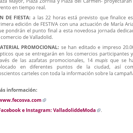
laza Mayor, Plaza Zorrilla y Plaza del Carmen- proyectarán 
vento en tiempo real.
IN DE FIESTA:
a las 22 horas está previsto que finalice es
rimera edición de FESTIVA con una actuación de María Aria
ue pondrán el punto final a esta novedosa jornada dedica
 comercio de Valladolid.
ATERIAL PROMOCIONAL:
se han editado e impreso 20.0
ípticos que se entregarán en los comercios participantes y
ravés de las azafatas promocionales, 14
mupis
que se h
olocado en diferentes puntos de la ciudad, así co
oscientos carteles con toda la información sobre la campañ
ás información:
Enlace
www.fecosva.com
a
Enlace
Facebook e Instagram: ValladoliddeModa
.
una
a
aplicación
una
externa.
aplicación