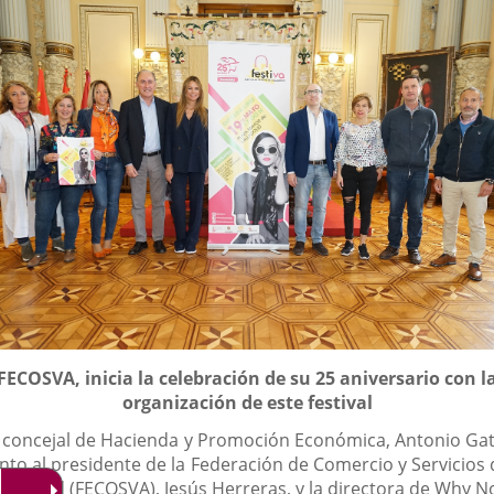
oticia
externa.
externa.
externa.
escripción
FECOSVA, inicia la celebración de su 25 aniversario con l
organización de este festival
l concejal de Hacienda y Promoción Económica, Antonio Gat
unto al presidente de la Federación de Comercio y Servicios 
lladolid (FECOSVA), Jesús Herreras, y la directora de Why N