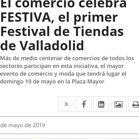
El comercio celebra
FESTIVA, el primer
Festival de Tiendas
de Valladolid
Más de medio centenar de comercios de todos los
sectores participan en esta iniciativa, el mayor
evento de comercio y moda que tendrá lugar el
domingo 19 de mayo en la Plaza Mayor
Twitter
Enlace
Facebook
Enlace
Linkedin
Enlace
Imag
a
a
a
una
una
una
echa
 de mayo de 2019
e
aplicación
aplicación
aplicación
a