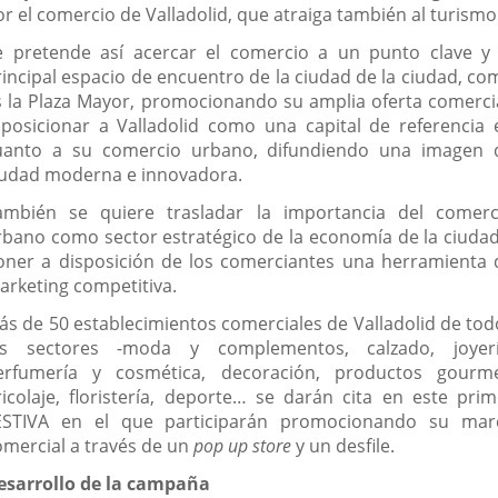
or el comercio de Valladolid, que atraiga también al turismo
e pretende así acercar el comercio a un punto clave y 
rincipal espacio de encuentro de la ciudad de la ciudad, co
s la Plaza Mayor, promocionando su amplia oferta comercia
 posicionar a Valladolid como una capital de referencia 
uanto a su comercio urbano, difundiendo una imagen 
iudad moderna e innovadora.
ambién se quiere trasladar la importancia del comerc
rbano como sector estratégico de la economía de la ciudad
oner a disposición de los comerciantes una herramienta 
arketing competitiva.
ás de 50 establecimientos comerciales de Valladolid de tod
os sectores -moda y complementos, calzado, joyerí
erfumería y cosmética, decoración, productos gourme
ricolaje, floristería, deporte… se darán cita en este prim
ESTIVA en el que participarán promocionando su mar
omercial a través de un
pop up store
y un desfile.
esarrollo de la campaña