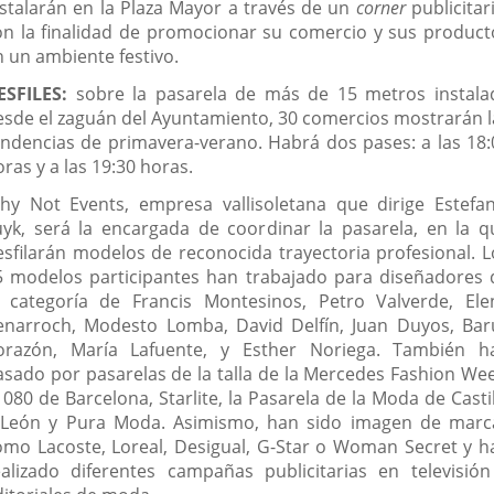
nstalarán en la Plaza Mayor a través de un
corner
publicitar
on la finalidad de promocionar su comercio y sus product
n un ambiente festivo.
ESFILES:
sobre la pasarela de más de 15 metros instala
esde el zaguán del Ayuntamiento, 30 comercios mostrarán l
endencias de primavera-verano. Habrá dos pases: a las 18:
ras y a las 19:30 horas.
hy Not Events, empresa vallisoletana que dirige Estefan
uyk, será la encargada de coordinar la pasarela, en la q
esfilarán modelos de reconocida trayectoria profesional. L
5 modelos participantes han trabajado para diseñadores 
a categoría de Francis Montesinos, Petro Valverde, Ele
enarroch, Modesto Lomba, David Delfín, Juan Duyos, Bar
orazón, María Lafuente, y Esther Noriega. También h
asado por pasarelas de la talla de la Mercedes Fashion Wee
 080 de Barcelona, Starlite, la Pasarela de la Moda de Casti
 León y Pura Moda. Asimismo, han sido imagen de marc
omo Lacoste, Loreal, Desigual, G-Star o Woman Secret y h
ealizado diferentes campañas publicitarias en televisión