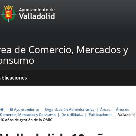
Portal
Jump to content
Web
del
Ayuntamiento
rea de Comercio, Mercados y
de
onsumo
Valladolid
ome
Qué
Dónde
yudas
ormativas
ublicaciones
acemos?
stamos?
ticias
genda
ubvenciones
Home
El Ayuntamiento
Organización Administrativa
Áreas
Área de
Comercio, Mercados y Consumo
De utilidad...
Publicaciones
Valladolid,
10 años de gestión de la OMIC