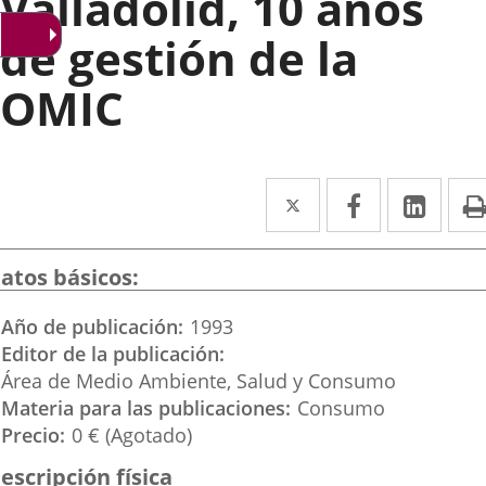
Valladolid, 10 años
de gestión de la
OMIC
Twitter
Enlace
Facebook
Enlace
Link
Enla
a
a
a
una
una
una
atos básicos
aplicación
aplicación
aplic
Año de publicación
1993
externa.
externa.
exte
Editor de la publicación
Área de Medio Ambiente, Salud y Consumo
Materia para las publicaciones
Consumo
Precio
0 € (Agotado)
escripción física