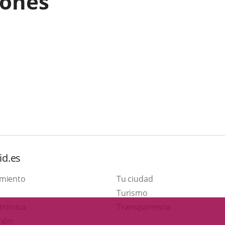
iones
id.es
amiento
Tu ciudad
This
Turismo
Link
link
trónica
Transparencia
to
will
ción