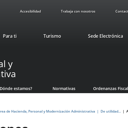
Accesibilidad
Trabaja con nosotros
Contac
This
Li
Para ti
Turismo
Sede Electrónica
link
to
will
ex
open
ap
l y
in
a
tiva
pop-
up
window.
¿Dónde estamos?
Normativas
Ordenanzas Fisca
rea de Hacienda, Personal y Modernización Administrativa
De utilidad...