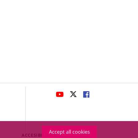
avaHeaderSocial
LINK
LINK
LINK
TO
TO
TO
EXTERNAL
EXTERNAL
EXTERNAL
APPLICATION.
APPLICATION.
APPLICATION.
Accept all cookies
Menú
ACCESIBILIDAD