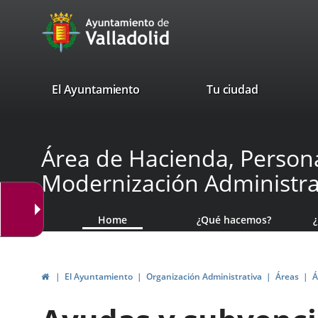
Portal
Jump to content
avaTop
Web
del
Ayuntamiento
valladolid.es
El Ayuntamiento
Tu ciudad
de
Valladolid
Área de Hacienda, Persona
Modernización Administra
Home
¿Qué hacemos?
Home
El Ayuntamiento
Organización Administrativa
Áreas
Á