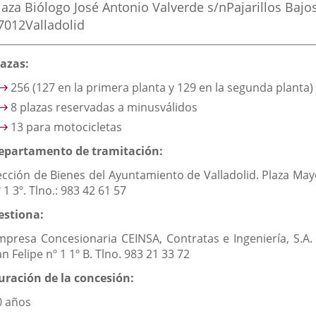
una
una
una
ostal
laza Biólogo José Antonio Valverde s/n
Pajarillos Bajo
aplicación
aplicación
aplic
ddress
7012
Valladolid
externa.
externa.
exte
escripción
lazas:
256 (127 en la primera planta y 129 en la segunda planta)
8 plazas reservadas a minusválidos
13 para motocicletas
epartamento de tramitación:
ección de Bienes del Ayuntamiento de Valladolid. Plaza May
 1 3º. Tlno.: 983 42 61 57
estiona:
mpresa Concesionaria CEINSA, Contratas e Ingeniería, S.A. 
n Felipe nº 1 1º B. Tlno. 983 21 33 72
uración de la concesión:
0 años