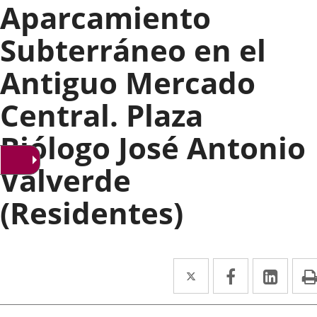
Aparcamiento
Subterráneo en el
Antiguo Mercado
Central. Plaza
Biólogo José Antonio
Valverde
(Residentes)
Twitter
Enlace
Facebook
Enlace
Link
Enla
a
a
a
rección