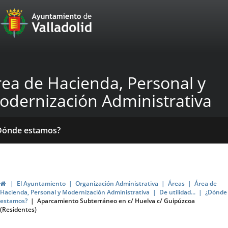
Portal
Jump to content
Web
del
Ayuntamiento
rea de Hacienda, Personal y
de
odernización Administrativa
Valladolid
ome
Qué
Dónde estamos?
acemos?
ormativas
rdenanzas
blicaciones
ticias
scales
Home
El Ayuntamiento
Organización Administrativa
Áreas
Área de
Hacienda, Personal y Modernización Administrativa
De utilidad...
¿Dónde
estamos?
Aparcamiento Subterráneo en c/ Huelva c/ Guipúzcoa
(Residentes)