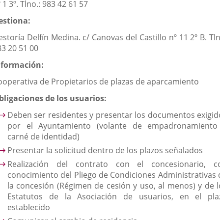
 1 3º. Tlno.: 983 42 61 57
estiona:
storía Delfín Medina. c/ Canovas del Castillo nº 11 2º B. Tl
83 20 51 00
nformación:
ooperativa de Propietarios de plazas de aparcamiento
bligaciones de los usuarios:
Deben ser residentes y presentar los documentos exigid
por el Ayuntamiento (volante de empadronamiento
carné de identidad)
Presentar la solicitud dentro de los plazos señalados
Realización del contrato con el concesionario, c
conocimiento del Pliego de Condiciones Administrativas 
la concesión (Régimen de cesión y uso, al menos) y de l
Estatutos de la Asociación de usuarios, en el pla
establecido