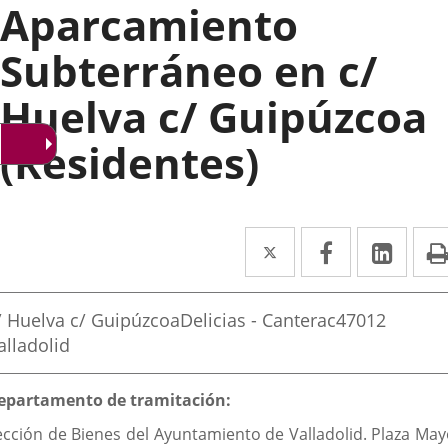
Aparcamiento
Subterráneo en c/
Huelva c/ Guipúzcoa
(Residentes)
Twitter
Enlace
Facebook
Enlace
Link
Enla
a
a
a
rección
una
una
una
ostal
/ Huelva c/ Guipúzcoa
Delicias - Canterac
47012
aplicación
aplicación
aplic
ddress
alladolid
externa.
externa.
exte
escripción
epartamento de tramitación:
ección de Bienes del Ayuntamiento de Valladolid. Plaza May