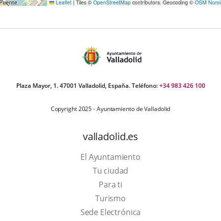
Leaflet
|
Tiles ©
OpenStreetMap
contributors. Geocoding ©
OSM Nomi
Plaza Mayor, 1. 47001 Valladolid, España. Teléfono:
+34 983 426 100
Copyright 2025 - Ayuntamiento de Valladolid
valladolid.es
El Ayuntamiento
Tu ciudad
Para ti
This
Turismo
link
Link
Sede Electrónica