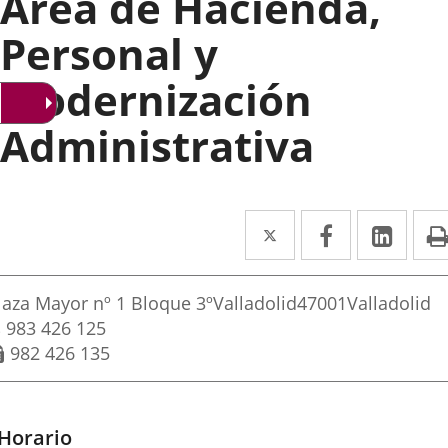
Área de Hacienda,
Personal y
Modernización
Administrativa
Twitter
Enlace
Facebook
Enlace
Link
Enla
a
a
a
rección
una
una
una
ostal
laza Mayor nº 1 Bloque 3º
Valladolid
47001
Valladolid
aplicación
aplicación
aplic
ddress
Phones
983 426 125
Fax
982 426 135
externa.
externa.
exte
Horario