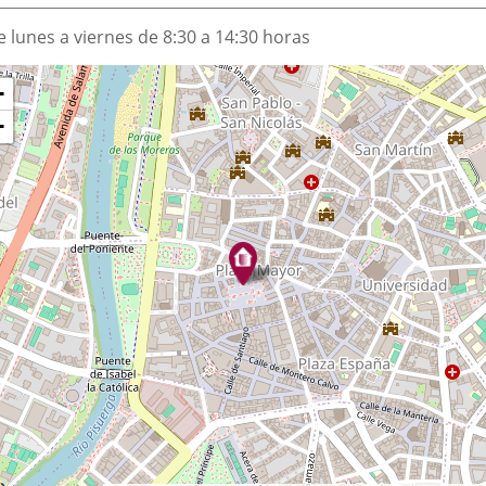
e lunes a viernes de 8:30 a 14:30 horas
ónde
+
p
tamos?
−