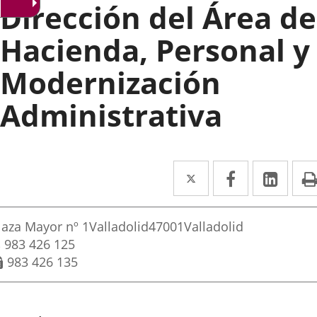
Dirección del Área de
Hacienda, Personal y
Modernización
Administrativa
Twitter
Enlace
Facebook
Enlace
Link
Enla
a
a
a
rección
una
una
una
ostal
laza Mayor nº 1
Valladolid
47001
Valladolid
aplicación
aplicación
aplic
ddress
Phones
983 426 125
Fax
983 426 135
externa.
externa.
exte