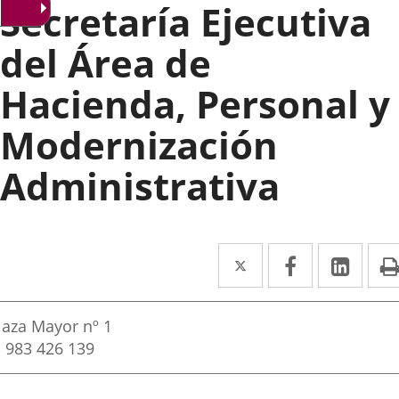
Secretaría Ejecutiva
del Área de
Hacienda, Personal y
Modernización
Administrativa
Twitter
Enlace
Facebook
Enlace
Link
Enla
a
a
a
rección
una
una
una
ostal
laza Mayor nº 1
aplicación
aplicación
aplic
ddress
Phones
983 426 139
externa.
externa.
exte