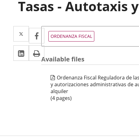
Tasas - Autotaxis y
Twitter
Enlace
Facebook
Enlace
Tipo
ORDENANZA FISCAL
de
a
a
normativa
Linkedin
Enlace
Print
una
una
Available files
a
aplicación
aplicación
una
externa.
externa.
Ordenanza Fiscal Reguladora de las
aplicación
y autorizaciones administrativas de a
externa.
alquiler
(4 pages)