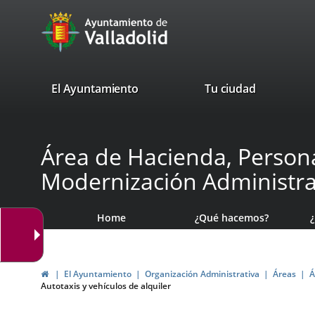
Portal
Jump to content
avaTop
Web
del
Ayuntamiento
valladolid.es
El Ayuntamiento
Tu ciudad
de
Valladolid
Área de Hacienda, Persona
Modernización Administra
Home
¿Qué hacemos?
Home
El Ayuntamiento
Organización Administrativa
Áreas
Á
Autotaxis y vehículos de alquiler