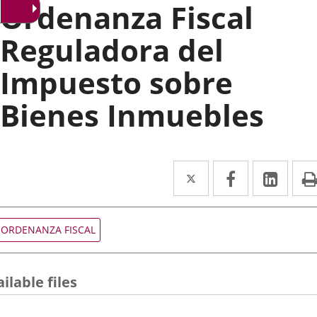
Ordenanza Fiscal
Reguladora del
Impuesto sobre
Bienes Inmuebles
Twitter
Enlace
Facebook
Enlace
Link
Enla
a
a
a
una
una
una
Tipo
ORDENANZA FISCAL
de
aplicación
aplicación
aplic
normativa
externa.
externa.
exte
ilable files