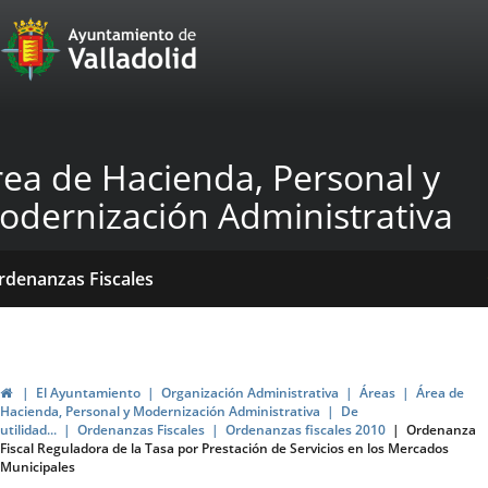
Portal
Jump to content
Web
del
Ayuntamiento
rea de Hacienda, Personal y
de
odernización Administrativa
Valladolid
ome
Qué
Dónde
ormativas
rdenanzas Fiscales
acemos?
stamos?
blicaciones
ticias
Home
El Ayuntamiento
Organización Administrativa
Áreas
Área de
Hacienda, Personal y Modernización Administrativa
De
utilidad...
Ordenanzas Fiscales
Ordenanzas fiscales 2010
Ordenanza
Fiscal Reguladora de la Tasa por Prestación de Servicios en los Mercados
Municipales