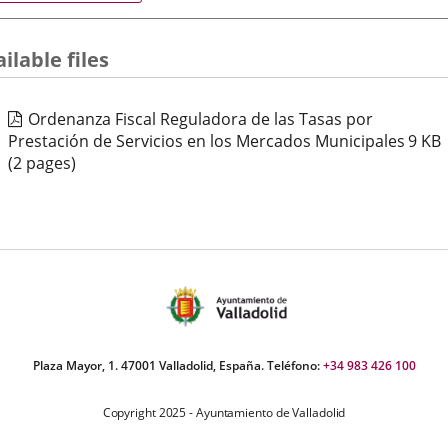
aplicación
aplicación
aplic
normativa
externa.
externa.
exte
ilable files
Ordenanza Fiscal Reguladora de las Tasas por
Prestación de Servicios en los Mercados Municipales
9
KB
(2 pages)
Plaza Mayor, 1. 47001 Valladolid, España. Teléfono:
+34 983 426 100
Copyright 2025 - Ayuntamiento de Valladolid