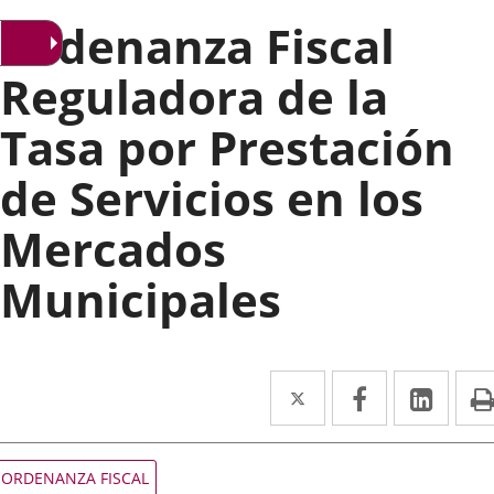
Ordenanza Fiscal
Reguladora de la
Tasa por Prestación
de Servicios en los
Mercados
Municipales
Twitter
Enlace
Facebook
Enlace
Link
Enla
a
a
a
una
una
una
Tipo
ORDENANZA FISCAL
de