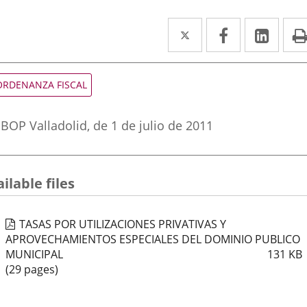
Twitter
Enlace
Facebook
Enlace
Link
Enla
a
a
a
una
una
una
ipo
ORDENANZA FISCAL
e
aplicación
aplicación
aplic
ormativa
eferencia
externa.
externa.
exte
BOP Valladolid
, de 1 de julio de 2011
oletin
ilable files
TASAS POR UTILIZACIONES PRIVATIVAS Y
APROVECHAMIENTOS ESPECIALES DEL DOMINIO PUBLICO
MUNICIPAL
131
KB
(29 pages)