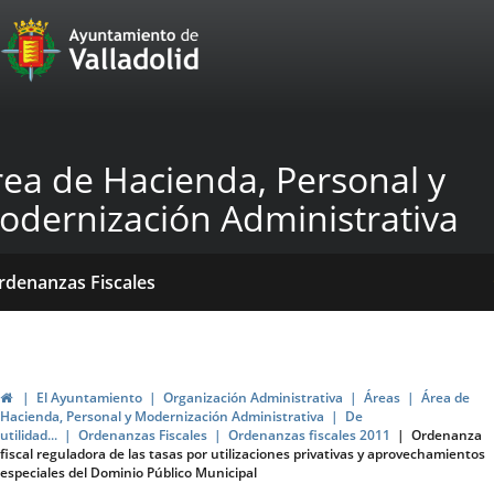
Portal
Jump to content
Web
del
Ayuntamiento
rea de Hacienda, Personal y
de
odernización Administrativa
Valladolid
ome
Qué
Dónde
ormativas
rdenanzas Fiscales
acemos?
stamos?
blicaciones
ticias
Home
El Ayuntamiento
Organización Administrativa
Áreas
Área de
Hacienda, Personal y Modernización Administrativa
De
utilidad...
Ordenanzas Fiscales
Ordenanzas fiscales 2011
Ordenanza
fiscal reguladora de las tasas por utilizaciones privativas y aprovechamientos
especiales del Dominio Público Municipal