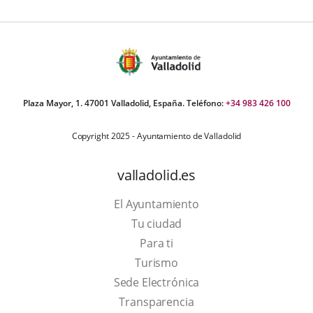
Plaza Mayor, 1. 47001 Valladolid, España. Teléfono:
+34 983 426 100
Copyright 2025 - Ayuntamiento de Valladolid
valladolid.es
El Ayuntamiento
Tu ciudad
Para ti
This
Turismo
link
Link
Sede Electrónica
will
to
Transparencia