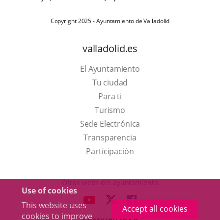
Copyright 2025 - Ayuntamiento de Valladolid
valladolid.es
El Ayuntamiento
Tu ciudad
Para ti
This
Turismo
link
Link
Sede Electrónica
will
to
Transparencia
open
external
Participación
in
application.
a
Otras webs del ayuntamiento
Use of cookies
pop-
aderSocial
LINK
LINK
LINK
This website uses
up
Accept all cookies
TO
TO
TO
cookies to improve
window.