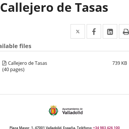
Callejero de Tasas
Twitter
Enlace
Facebook
Enlace
Link
Enla
a
a
a
ilable files
una
una
una
aplicación
aplicación
aplic
Callejero de Tasas
739
KB
externa.
externa.
exte
(40 pages)
Plaza Mayor, 1. 47001 Valladolid, España. Teléfono:
+34 983 426 100