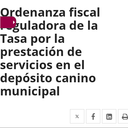
Ordenanza fiscal
reguladora de la
Tasa por la
prestación de
servicios en el
depósito canino
municipal
Twitter
Enlace
Facebook
Enlace
Link
Enla
a
a
a