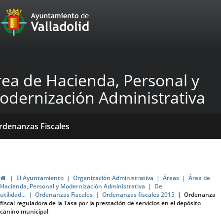
Portal
Jump to content
Web
del
Ayuntamiento
rea de Hacienda, Personal y
de
odernización Administrativa
Valladolid
ome
Qué
Dónde
ormativas
rdenanzas Fiscales
acemos?
stamos?
blicaciones
ticias
Home
El Ayuntamiento
Organización Administrativa
Áreas
Área de
Hacienda, Personal y Modernización Administrativa
De
utilidad...
Ordenanzas Fiscales
Ordenanzas fiscales 2015
Ordenanza
fiscal reguladora de la Tasa por la prestación de servicios en el depósito
canino municipal