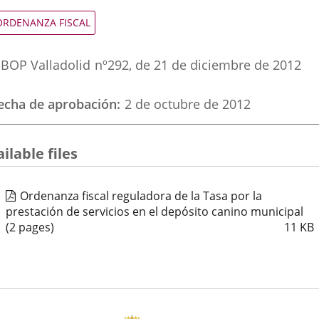
una
una
una
ipo
ORDENANZA FISCAL
e
aplicación
aplicación
aplic
ormativa
eferencia
externa.
externa.
exte
BOP Valladolid
nº
292
, de 21 de diciembre de 2012
oletin
echa de aprobación
2 de octubre de 2012
ilable files
Ordenanza fiscal reguladora de la Tasa por la
prestación de servicios en el depósito canino municipal
(2 pages)
11
KB