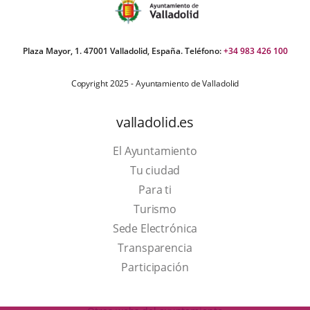
Plaza Mayor, 1. 47001 Valladolid, España. Teléfono:
+34 983 426 100
Copyright 2025 - Ayuntamiento de Valladolid
valladolid.es
El Ayuntamiento
Tu ciudad
Para ti
This
Turismo
link
Link
Sede Electrónica
will
to
Transparencia
open
external
Participación
in
application.
a