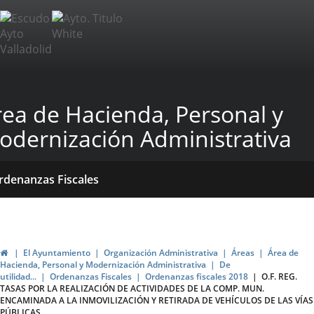
Portal
Jump to content
Web
del
Ayuntamiento
rea de Hacienda, Personal y
de
odernización Administrativa
Valladolid
ome
Qué
Dónde
ormativas
rdenanzas Fiscales
acemos?
stamos?
blicaciones
ticias
Home
El Ayuntamiento
Organización Administrativa
Áreas
Área de
Hacienda, Personal y Modernización Administrativa
De
utilidad...
Ordenanzas Fiscales
Ordenanzas fiscales 2018
O.F. REG.
TASAS POR LA REALIZACIÓN DE ACTIVIDADES DE LA COMP. MUN.
ENCAMINADA A LA INMOVILIZACIÓN Y RETIRADA DE VEHÍCULOS DE LAS VÍAS
PÚBLICAS