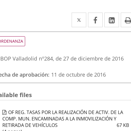
Twitter
Enlace
Facebook
Enlace
Link
Enla
a
a
a
una
una
una
ipo
ORDENANZA
e
aplicación
aplicación
aplic
ormativa
eferencia
externa.
externa.
exte
BOP Valladolid
nº
284
, de 27 de diciembre de 2016
oletin
echa de aprobación
11 de octubre de 2016
ilable files
OF REG. TASAS POR LA REALIZACIÓN DE ACTIV. DE LA
COMP. MUN. ENCAMINADAS A LA INMOVILIZACIÓN Y
RETIRADA DE VEHÍCULOS
67
KB