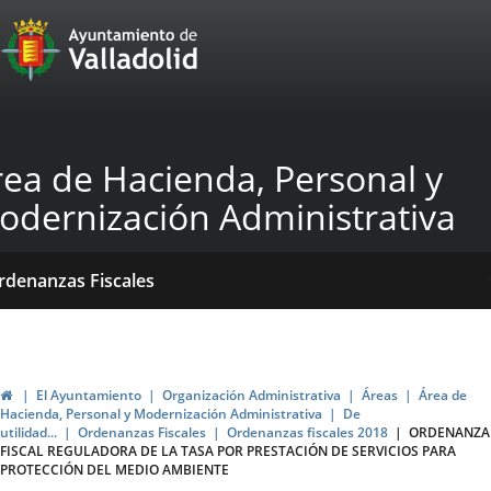
Portal
Jump to content
Web
del
Ayuntamiento
rea de Hacienda, Personal y
de
odernización Administrativa
Valladolid
ome
Qué
Dónde
ormativas
rdenanzas Fiscales
acemos?
stamos?
blicaciones
ticias
Home
El Ayuntamiento
Organización Administrativa
Áreas
Área de
Hacienda, Personal y Modernización Administrativa
De
utilidad...
Ordenanzas Fiscales
Ordenanzas fiscales 2018
ORDENANZA
FISCAL REGULADORA DE LA TASA POR PRESTACIÓN DE SERVICIOS PARA
PROTECCIÓN DEL MEDIO AMBIENTE