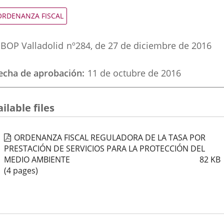
una
una
una
ipo
ORDENANZA FISCAL
e
aplicación
aplicación
aplic
ormativa
eferencia
externa.
externa.
exte
BOP Valladolid
nº
284
, de 27 de diciembre de 2016
oletin
echa de aprobación
11 de octubre de 2016
ilable files
ORDENANZA FISCAL REGULADORA DE LA TASA POR
PRESTACIÓN DE SERVICIOS PARA LA PROTECCIÓN DEL
MEDIO AMBIENTE
82
KB
(4 pages)