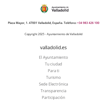
Plaza Mayor, 1. 47001 Valladolid, España. Teléfono:
+34 983 426 100
Copyright 2025 - Ayuntamiento de Valladolid
valladolid.es
El Ayuntamiento
Tu ciudad
Para ti
This
Turismo
link
Link
Sede Electrónica
will
to
Transparencia
open
external
Participación
in
application.