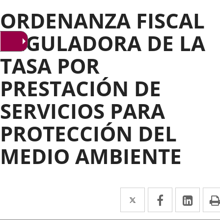
ORDENANZA FISCAL
REGULADORA DE LA
TASA POR
PRESTACIÓN DE
SERVICIOS PARA
PROTECCIÓN DEL
MEDIO AMBIENTE
Twitter
Enlace
Facebook
Enlace
Link
Enla
a
a
a