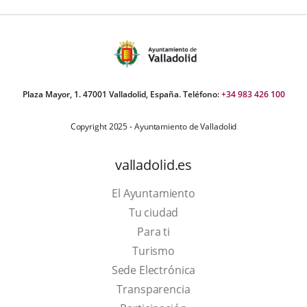
Plaza Mayor, 1. 47001 Valladolid, España. Teléfono:
+34 983 426 100
Copyright 2025 - Ayuntamiento de Valladolid
valladolid.es
El Ayuntamiento
Tu ciudad
Para ti
This
Turismo
link
Link
Sede Electrónica
will
to
Transparencia