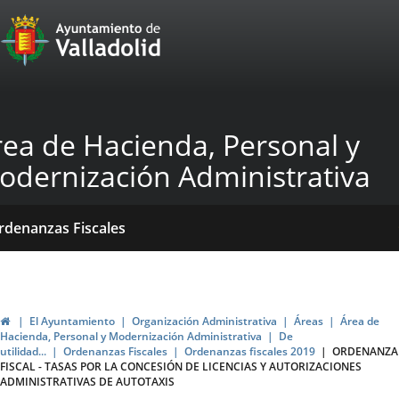
Portal
Jump to content
Web
del
Ayuntamiento
rea de Hacienda, Personal y
de
odernización Administrativa
Valladolid
ome
Qué
Dónde
ormativas
rdenanzas Fiscales
acemos?
stamos?
blicaciones
ticias
Home
El Ayuntamiento
Organización Administrativa
Áreas
Área de
Hacienda, Personal y Modernización Administrativa
De
utilidad...
Ordenanzas Fiscales
Ordenanzas fiscales 2019
ORDENANZA
FISCAL - TASAS POR LA CONCESIÓN DE LICENCIAS Y AUTORIZACIONES
ADMINISTRATIVAS DE AUTOTAXIS