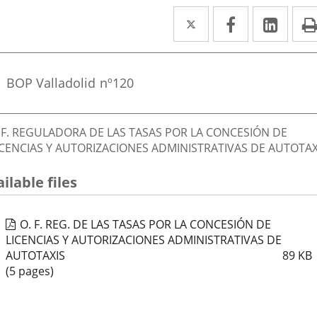
Twitter
Enlace
Facebook
Enlace
Link
Enla
a
a
a
una
una
una
Referencia
BOP Valladolid
nº
120
boletin
aplicación
aplicación
aplic
externa.
externa.
exte
escripción
.F. REGULADORA DE LAS TASAS POR LA CONCESIÓN DE
ICENCIAS Y AUTORIZACIONES ADMINISTRATIVAS DE AUTOTAX
ilable files
O. F. REG. DE LAS TASAS POR LA CONCESIÓN DE
LICENCIAS Y AUTORIZACIONES ADMINISTRATIVAS DE
AUTOTAXIS
89
KB
(5 pages)