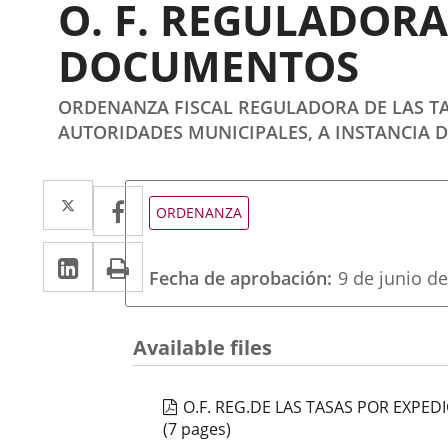
O. F. REGULADORA
DOCUMENTOS
ORDENANZA FISCAL REGULADORA DE LAS T
AUTORIDADES MUNICIPALES, A INSTANCIA D
Twitter
Enlace
Facebook
Enlace
Tipo
ORDENANZA
de
a
a
normativa
Linkedin
Enlace
Print
una
una
Fecha de aprobación
9 de junio d
a
aplicación
aplicación
una
externa.
externa.
Available files
aplicación
externa.
O.F. REG.DE LAS TASAS POR EXPE
(7 pages)