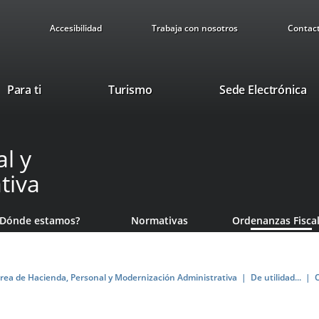
Accesibilidad
Trabaja con nosotros
Contac
This
Li
Para ti
Turismo
Sede Electrónica
link
to
will
ex
open
ap
l y
in
a
tiva
pop-
up
window.
¿Dónde estamos?
Normativas
Ordenanzas Fisca
rea de Hacienda, Personal y Modernización Administrativa
De utilidad...