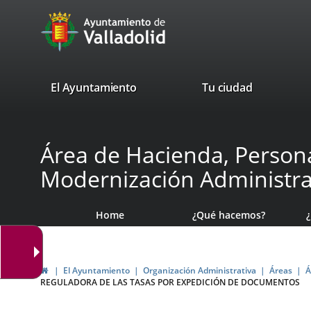
Portal
Jump to content
avaTop
Web
del
Ayuntamiento
valladolid.es
El Ayuntamiento
Tu ciudad
de
Valladolid
Área de Hacienda, Persona
Modernización Administra
Home
¿Qué hacemos?
Home
El Ayuntamiento
Organización Administrativa
Áreas
Á
REGULADORA DE LAS TASAS POR EXPEDICIÓN DE DOCUMENTOS