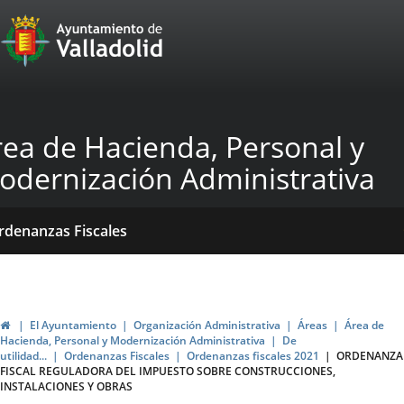
Portal
Jump to content
Web
del
Ayuntamiento
rea de Hacienda, Personal y
de
odernización Administrativa
Valladolid
ome
Qué
Dónde
ormativas
rdenanzas Fiscales
acemos?
stamos?
blicaciones
ticias
Home
El Ayuntamiento
Organización Administrativa
Áreas
Área de
Hacienda, Personal y Modernización Administrativa
De
utilidad...
Ordenanzas Fiscales
Ordenanzas fiscales 2021
ORDENANZA
FISCAL REGULADORA DEL IMPUESTO SOBRE CONSTRUCCIONES,
INSTALACIONES Y OBRAS