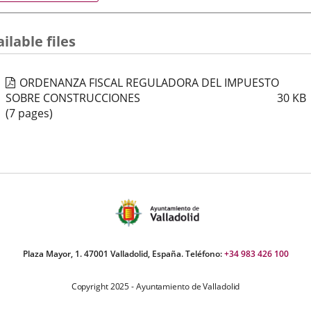
aplicación
aplicación
aplic
normativa
externa.
externa.
exte
ilable files
ORDENANZA FISCAL REGULADORA DEL IMPUESTO
SOBRE CONSTRUCCIONES
30
KB
(7 pages)
Plaza Mayor, 1. 47001 Valladolid, España. Teléfono:
+34 983 426 100
Copyright 2025 - Ayuntamiento de Valladolid