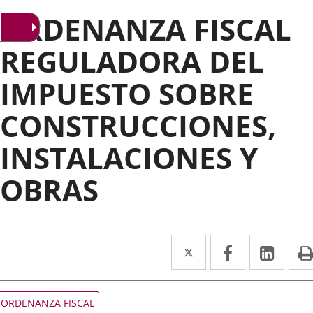
ORDENANZA FISCAL
REGULADORA DEL
IMPUESTO SOBRE
CONSTRUCCIONES,
INSTALACIONES Y
OBRAS
Twitter
Enlace
Facebook
Enlace
Link
Enla
a
a
a
una
una
una
Tipo
ORDENANZA FISCAL
de