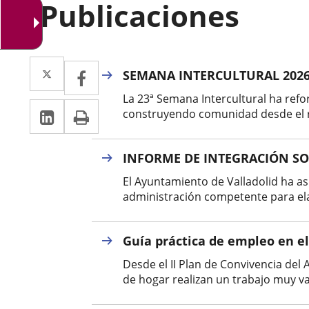
Publicaciones
Twitter
Enlace
Facebook
Enlace
SEMANA INTERCULTURAL 202
a
a
La 23ª Semana Intercultural ha ref
Linkedin
Enlace
Print
una
construyendo comunidad desde el res
una
a
aplicación
aplicación
una
INFORME DE INTEGRACIÓN SO
externa.
externa.
aplicación
El Ayuntamiento de Valladolid ha asu
administración competente para elab
externa.
Guía práctica de empleo en e
Desde el II Plan de Convivencia de
de hogar realizan un trabajo muy v