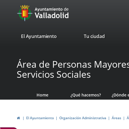
Portal
Jump to content
avaTop
Web
del
Ayuntamiento
valladolid.es
El Ayuntamiento
Tu ciudad
de
Valladolid
Área de Personas Mayores,
Servicios Sociales
Home
¿Qué hacemos?
¿Dónde 
Home
El Ayuntamiento
Organización Administrativa
Áreas
Á