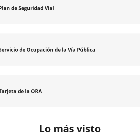
Plan de Seguridad Vial
ciones
sa
nas
pal
as
uses
os
o
Servicio de Ocupación de la Vía Pública
lid,
orte
o
A),
vo
o
..
Tarjeta de la ORA
lid,
ciones
...
Lo más visto