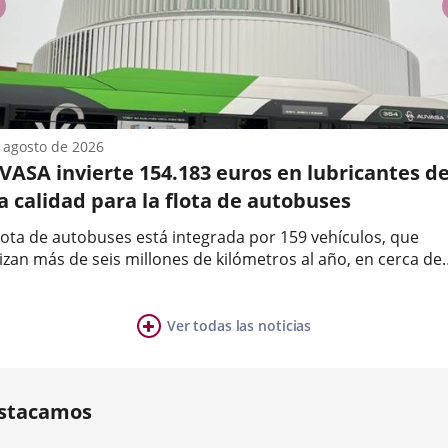
previus
 agosto de 2026
VASA invierte 154.183 euros en lubricantes d
a calidad para la flota de autobuses
flota de autobuses está integrada por 159 vehículos, que
izan más de seis millones de kilómetros al año, en cerca de
.000 horas de servicio.AUVASA cuenta con una flota de 159
a
obuses que realizan en su conjunto seis millones de kilóme
ño,...
Ver todas las noticias
ia
mber
ers:
stacamos