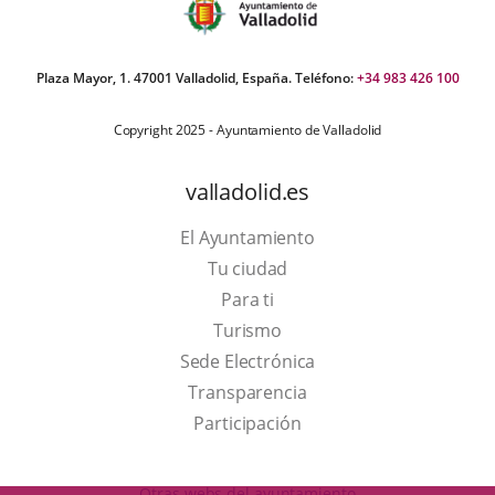
Plaza Mayor, 1. 47001 Valladolid, España. Teléfono:
+34 983 426 100
Copyright 2025 - Ayuntamiento de Valladolid
valladolid.es
El Ayuntamiento
Tu ciudad
Para ti
This
Turismo
link
Link
Sede Electrónica
will
to
Transparencia
open
external
Participación
in
application.
a
Otras webs del ayuntamiento