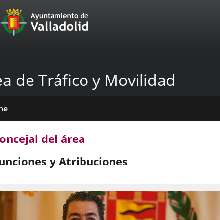
Portal
Jump to content
Web
del
Ayuntamiento
a de Tráfico y Movilidad
de
Valladolid
me
é
nde
das
mativas
licaciones
cias
nda
emos?
amos?
oncejal del área
venciones
unciones y Atribuciones