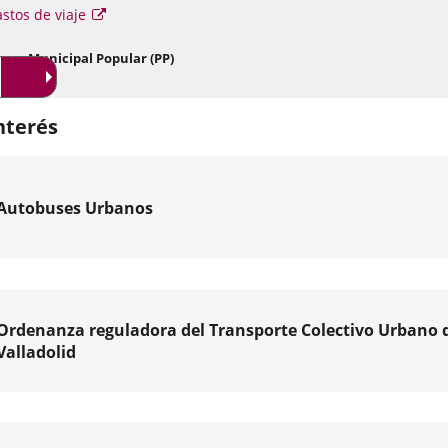
se
Enlace
stos de viaje
abr
en
a
un
una
Enlace
upo Municipal Popular (PP)
ve
a
aplicación
em
una
externa.
aplicación
nterés
externa.
Autobuses Urbanos
o
o
Ordenanza reguladora del Transporte Colectivo Urbano 
Valladolid
orte
o
hos