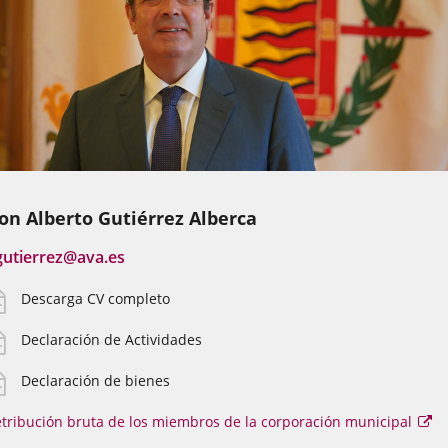
on Alberto Gutiérrez Alberca
Enlace
gutierrez@ava.es
a
Descarga CV completo
una
aplicación
Declaración de Actividades
externa.
Declaración de bienes
tribución bruta de los miembros de la corporación municipal
Es
en