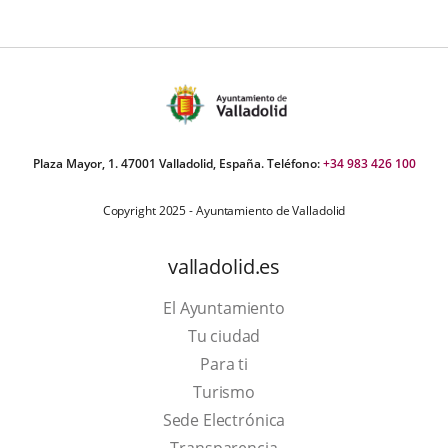
Plaza Mayor, 1. 47001 Valladolid, España. Teléfono:
+34 983 426 100
Copyright 2025 - Ayuntamiento de Valladolid
valladolid.es
El Ayuntamiento
Tu ciudad
Para ti
This
Turismo
link
Link
Sede Electrónica
will
to