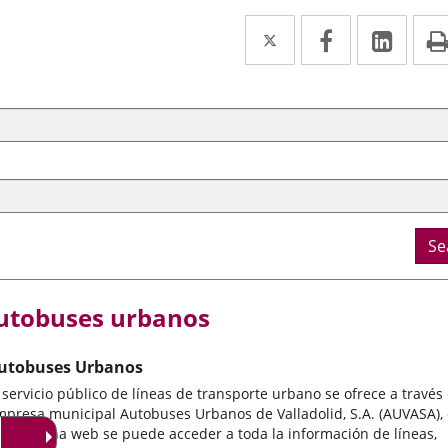
Twitter
Enlace
Facebook
Enlace
Link
Enla
a
a
a
rch
l
una
una
una
a
aplicación
aplicación
aplic
externa.
externa.
exte
Se
utobuses urbanos
utobuses Urbanos
 servicio público de líneas de transporte urbano se ofrece a través
mpresa municipal Autobuses Urbanos de Valladolid, S.A. (AUVASA),
ya página web se puede acceder a toda la información de líneas,