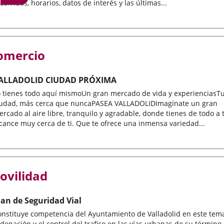
corridos, horarios, datos de interés y las últimas...
omercio
ALLADOLID CIUDAD PRÓXIMA
o tienes todo aquí mismoUn gran mercado de vida y experienciasT
iudad, más cerca que nuncaPASEA VALLADOLIDImagínate un gran
rcado al aire libre, tranquilo y agradable, donde tienes de todo a 
cance muy cerca de ti. Que te ofrece una inmensa variedad...
ovilidad
lan de Seguridad Vial
nstituye competencia del Ayuntamiento de Valladolid en este tema
denación y el control del trafico en las vías urbanas de su término