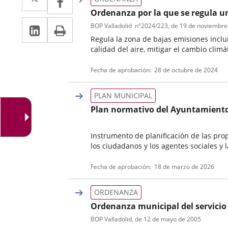
a
a
Ordenanza por la que se regula un
Linkedin
Enlace
Print
una
BOP Valladolid
nº
2024/223
, de 19 de noviembre
una
Regula la zona de bajas emisiones inclu
a
aplicación
aplicación
calidad del aire, mitigar el cambio climá
una
externa.
externa.
Tipo
Referencia
Fecha de aprobación
28 de octubre de 2024
de
boletin
aplicación
normativa
externa.
PLAN MUNICIPAL
Plan normativo del Ayuntamiento 
Instrumento de planificación de las pro
los ciudadanos y los agentes sociales y 
Tipo
Fecha de aprobación
18 de marzo de 2026
de
normativa
ORDENANZA
Ordenanza municipal del servicio
BOP Valladolid
, de 12 de mayo de 2005