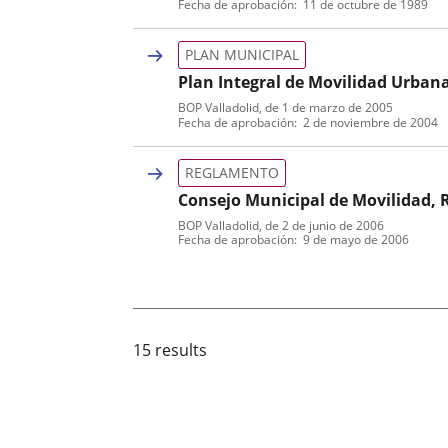
Fecha de aprobación
11 de octubre de 1989
de
boletin
normativa
PLAN MUNICIPAL
Plan Integral de Movilidad Urban
BOP Valladolid
, de 1 de marzo de 2005
Tipo
Referencia
Fecha de aprobación
2 de noviembre de 2004
de
boletin
normativa
REGLAMENTO
Consejo Municipal de Movilidad,
BOP Valladolid
, de 2 de junio de 2006
Tipo
Referencia
Fecha de aprobación
9 de mayo de 2006
de
boletin
normativa
15 results