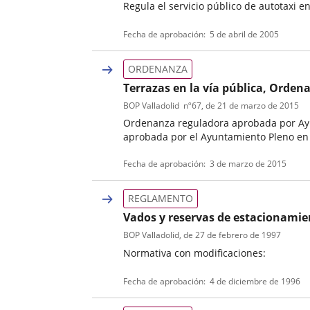
Regula el servicio público de autotaxi e
Tipo
Referencia
Fecha de aprobación
5 de abril de 2005
de
boletin
normativa
ORDENANZA
Terrazas en la vía pública, Orden
BOP Valladolid
nº
67
, de 21 de marzo de 2015
Ordenanza reguladora aprobada por Ayu
aprobada por el Ayuntamiento Pleno en se
Tipo
Referencia
Fecha de aprobación
3 de marzo de 2015
de
boletin
normativa
REGLAMENTO
Vados y reservas de estacionami
BOP Valladolid
, de 27 de febrero de 1997
Normativa con modificaciones:
Tipo
Referencia
Fecha de aprobación
4 de diciembre de 1996
de
boletin
normativa