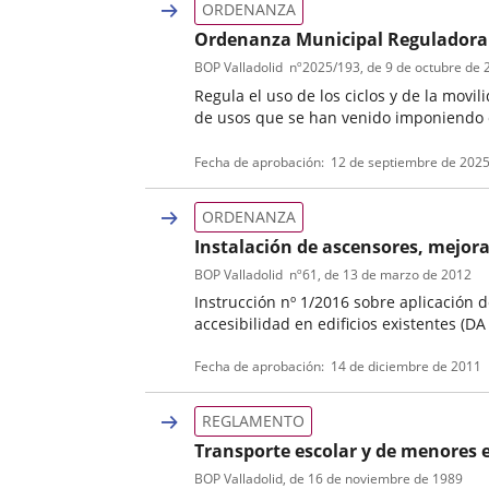
ORDENANZA
Ordenanza Municipal Reguladora del
rodado en Valladolid
BOP Valladolid
nº
2025/193
, de 9 de octubre de
Regula el uso de los ciclos y de la movi
de usos que se han venido imponiendo e
Tipo
Referencia
Fecha de aprobación
12 de septiembre de 202
de
boletin
normativa
ORDENANZA
Instalación de ascensores, mejora 
1/2016
BOP Valladolid
nº
61
, de 13 de marzo de 2012
Instrucción nº 1/2016 sobre aplicación 
accesibilidad en edificios existentes (D
Tipo
Referencia
Fecha de aprobación
14 de diciembre de 2011
de
boletin
normativa
REGLAMENTO
Transporte escolar y de menores 
BOP Valladolid
, de 16 de noviembre de 1989
Tipo
Referencia