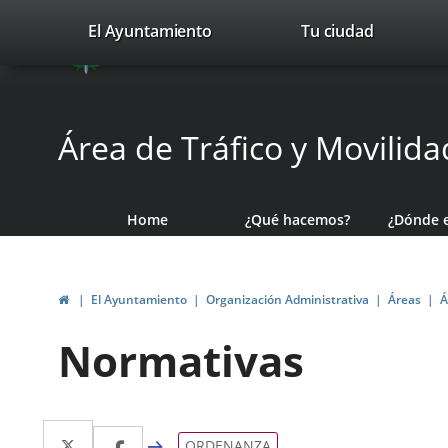
Portal
Jump to content
valladolid.es
El Ayuntamiento
Tu ciudad
avaTop
Web
del
Ayuntamiento
Área de Tráfico y Movilida
de
Valladolid
Home
¿Qué hacemos?
¿Dónde 
Home
El Ayuntamiento
Organización Administrativa
Áreas
Á
Normativas
Twitter
Enlace
Facebook
Enlace
ORDENANZA