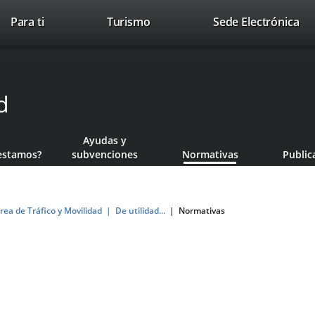
This
Li
Para ti
Turismo
Sede Electrónica
Accesibilidad
Trabaja con nosotros
Contac
link
to
will
ext
open
app
in
d
a
pop-
up
Ayudas y
window.
estamos?
subvenciones
Normativas
Public
rea de Tráfico y Movilidad
De utilidad...
Normativas