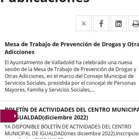
Twitter
Enlace
Facebook
Enlace
Link
Enla
a
a
a
una
una
una
Mesa de Trabajo de Prevención de Drogas y Otr
aplicación
aplicación
aplic
Adicciones
externa.
externa.
exte
El Ayuntamiento de Valladolid ha celebrado una nueva
sesión de la Mesa de Trabajo de Prevención de Drogas y
Otras Adicciones, en el marco del Consejo Municipal de
Servicios Sociales, presidida por el concejal de Personas
Mayores, Familia y Servicios Sociales,...
BOLETÍN DE ACTIVIDADES DEL CENTRO MUNICIP
DE IGUALDAD(diciembre 2022)
YA DISPONIBLE BOLETÍN DE ACTIVIDADES DEL CENTRO
MUNICIPAL DE IGUALDAD(mes diciembre 2022).Inscripci