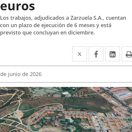
euros
Los trabajos, adjudicados a Zarzuela S.A., cuentan
con un plazo de ejecución de 6 meses y está
previsto que concluyan en diciembre.
Twitter
Enlace
Facebook
Enlace
Link
Enla
a
a
a
una
una
una
echa
 de junio de 2026
e
aplicación
aplicación
aplic
a
oticia
externa.
externa.
exte