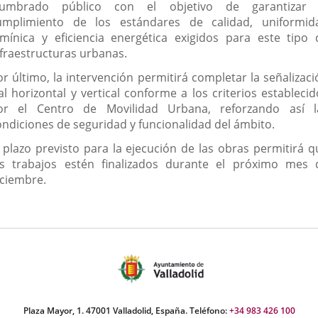
lumbrado público con el objetivo de garantizar 
umplimiento de los estándares de calidad, uniformid
umínica y eficiencia energética exigidos para este tipo 
nfraestructuras urbanas.
or último, la intervención permitirá completar la señalizaci
al horizontal y vertical conforme a los criterios estableci
or el Centro de Movilidad Urbana, reforzando así l
ondiciones de seguridad y funcionalidad del ámbito.
l plazo previsto para la ejecución de las obras permitirá q
os trabajos estén finalizados durante el próximo mes 
iciembre.
Plaza Mayor, 1. 47001 Valladolid, España. Teléfono:
+34 983 426 100