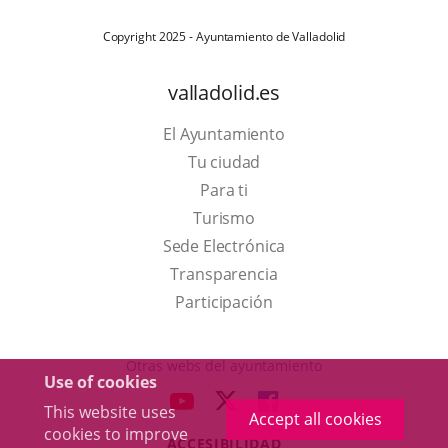
Copyright 2025 - Ayuntamiento de Valladolid
valladolid.es
El Ayuntamiento
Tu ciudad
Para ti
This
Turismo
link
Link
Sede Electrónica
will
to
Transparencia
open
external
Participación
in
application.
a
Otras webs del ayuntamiento
Use of cookies
pop-
aderSocial
LINK
LINK
LINK
This website uses
up
Accept all cookies
TO
TO
TO
cookies to improve
window.
ACCESIBILIDAD