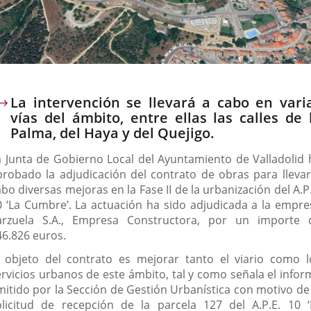
escripción
La intervención se llevará a cabo en vari
vías del ámbito, entre ellas las calles de 
Palma, del Haya y del Quejigo.
a Junta de Gobierno Local del Ayuntamiento de Valladolid 
probado la adjudicación del contrato de obras para llevar
bo diversas mejoras en la Fase II de la urbanización del A.P
0 ‘La Cumbre’. La actuación ha sido adjudicada a la empre
arzuela S.A., Empresa Constructora, por un importe 
46.826 euros.
l objeto del contrato es mejorar tanto el viario como l
ervicios urbanos de este ámbito, tal y como señala el infor
mitido por la Sección de Gestión Urbanística con motivo de 
olicitud de recepción de la parcela 127 del A.P.E. 10 ‘