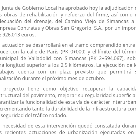
a Junta de Gobierno Local ha aprobado hoy la adjudicación 
as obras de rehabilitación y refuerzo del firme, así como 
decuación del drenaje, del Camino Viejo de Simancas a 
mpresa Contratas y Obras San Gregorio, S.A., por un impor
e 926.013 euros.
a actuación se desarrollará en el tramo comprendido entre 
ruce con la calle de París (PK 0+000) y el límite del térmi
unicipal de Valladolid con Simancas (PK 2+594,067), sob
na longitud superior a los 2,5 kilómetros. La ejecución de l
rabajos cuenta con un plazo previsto que permitirá 
inalización durante el próximo mes de octubre.
l proyecto tiene como objetivo recuperar la capacid
structural del pavimento, mejorar su regularidad superficial
rantizar la funcionalidad de esta vía de carácter interurba
ncrementando tanto la durabilidad de la infraestructura co
 seguridad del tráfico rodado.
a necesidad de esta intervención quedó constatada duran
as recientes actuaciones de urbanización ejecutadas en 