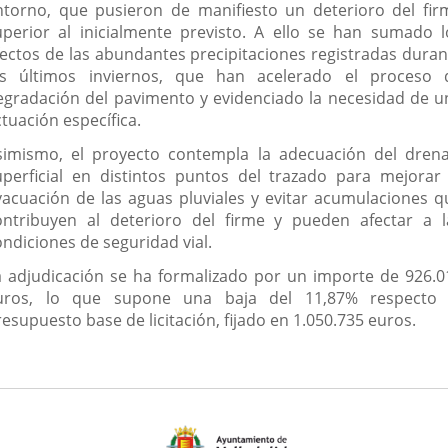
ntorno, que pusieron de manifiesto un deterioro del fir
uperior al inicialmente previsto. A ello se han sumado l
fectos de las abundantes precipitaciones registradas duran
os últimos inviernos, que han acelerado el proceso 
egradación del pavimento y evidenciado la necesidad de u
tuación específica.
simismo, el proyecto contempla la adecuación del drena
uperficial en distintos puntos del trazado para mejorar 
vacuación de las aguas pluviales y evitar acumulaciones q
ontribuyen al deterioro del firme y pueden afectar a l
ondiciones de seguridad vial.
a adjudicación se ha formalizado por un importe de 926.0
uros, lo que supone una baja del 11,87% respecto 
esupuesto base de licitación, fijado en 1.050.735 euros.