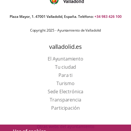
Plaza Mayor, 1. 47001 Valladolid, España. Teléfono:
+34 983 426 100
Copyright 2025 - Ayuntamiento de Valladolid
valladolid.es
El Ayuntamiento
Tu ciudad
Para ti
This
Turismo
link
Link
Sede Electrónica
will
to
Transparencia
open
external
Participación
in
application.
a
Otras webs del ayuntamiento