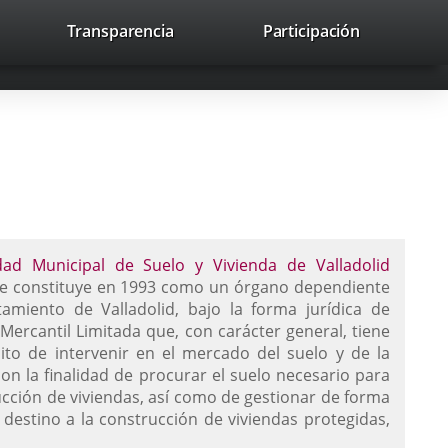
nk
Transparencia
Participación
avaHeaderSocial
Link
Link
Link
Search
to
Search
to
to
to
ernal
external
external
external
lication.
application.
application.
application.
dad Municipal de Suelo y Vivienda de Valladolid
nlace
e constituye en 1993 como un órgano dependiente
amiento de Valladolid, bajo la forma jurídica de
na
Mercantil Limitada que, con carácter general, tiene
plicación
ito de intervenir en el mercado del suelo y de la
xterna.
con la finalidad de procurar el suelo necesario para
ucción de viviendas, así como de gestionar de forma
 destino a la construcción de viviendas protegidas,