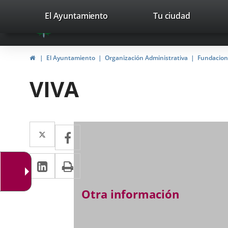
Portal
Jump to content
valladolid.es
El Ayuntamiento
Tu ciudad
avaTop
Web
del
Home
El Ayuntamiento
Organización Administrativa
Fundacion
Ayuntamiento
VIVA
de
Valladolid
Twitter
Enlace
Facebook
Enlace
a
a
Linkedin
Enlace
Print
una
una
a
aplicación
aplicación
Otra información
una
externa.
externa.
aplicación