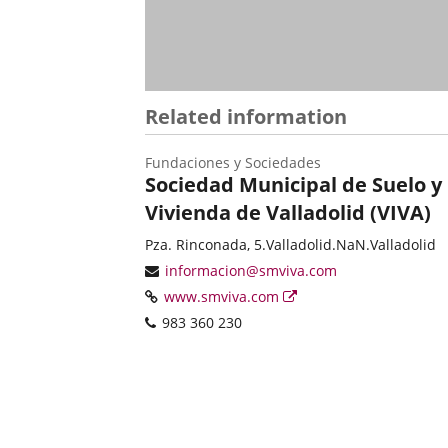
externa.
Related information
Fundaciones y Sociedades
Sociedad Municipal de Suelo y
Vivienda de Valladolid (VIVA)
Categoría
Postal
Pza. Rinconada, 5.
Valladolid.
NaN.
Valladolid
address
Email
informacion@smviva.com
Web
Enlace
www.smviva.com
a
Phones
983 360 230
una
aplicación
externa.