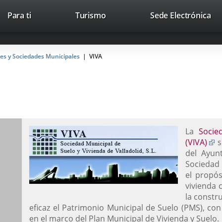
This
Li
Para ti
Turismo
Sede Electrónica
Accesibilidad
Trabaja con nosotros
Contac
link
to
will
ext
open
app
es y Sociedades Municipales
VIVA
in
a
pop-
up
window.
La
Socie
E
(VIVA)
s
a
del Ayunt
u
Sociedad 
a
el propós
e
vivienda 
la constr
eficaz el Patrimonio Municipal de Suelo (PMS), con
en el marco del Plan Municipal de Vivienda y Suelo.