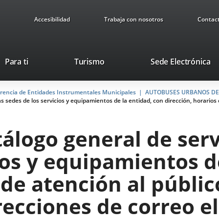
Accesibilidad
Trabaja con nosotros
Contac
This
Li
Para ti
Turismo
Sede Electrónica
link
to
will
ex
arencia de Entidades Instrumentales Municipales
open
AUTOBUSES URBANOS DE 
ap
las sedes de los servicios y equipamientos de la entidad, con dirección, horario
in
a
pop-
tálogo general de serv
up
window.
ios y equipamientos d
 de atención al públic
ecciones de correo el