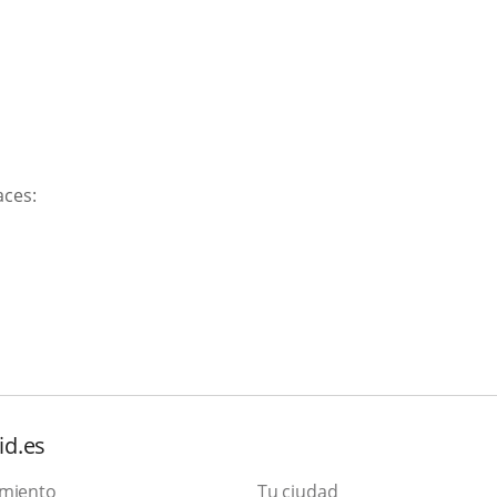
aces:
id.es
amiento
Tu ciudad