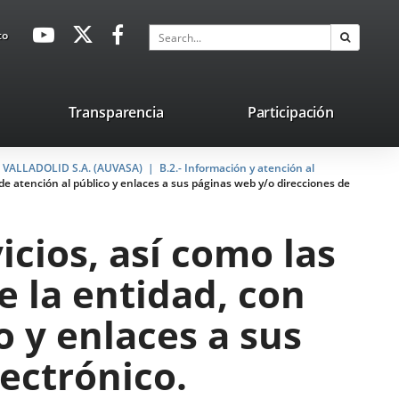
avaHeaderSocial
Link
Link
Link
Search
to
Search
to
to
to
external
external
external
application.
application.
application.
nk
Transparencia
Participación
ternal
VALLADOLID S.A. (AUVASA)
plication.
B.2.- Información y atención al
s de atención al público y enlaces a sus páginas web y/o direcciones de
icios, así como las
e la entidad, con
o y enlaces a sus
ectrónico.