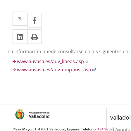
Twitter
Enlace
Facebook
Enlace
a
a
Linkedin
Enlace
Print
una
una
a
aplicación
aplicación
Descripción
La información puede consultarse en los siguientes enl
una
externa.
externa.
Enlace
www.auvasa.es/auv_lineas.asp
aplicación
a
Enlace
www.auvasa.es/auv_emp_inst.asp
externa.
una
a
aplicación
una
externa.
aplicación
externa.
valladol
El Ayunt
Plaza Mayor, 1. 47001 Valladolid, España. Teléfono:
+34 983