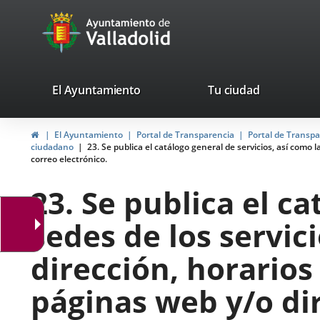
Portal
Jump to content
avaTop
Web
del
Ayuntamiento
valladolid.es
El Ayuntamiento
Tu ciudad
de
Home
El Ayuntamiento
Portal de Transparencia
Portal de Transp
Valladolid
ciudadano
23. Se publica el catálogo general de servicios, así como 
correo electrónico.
23. Se publica el ca
sedes de los servic
dirección, horarios
páginas web y/o dir