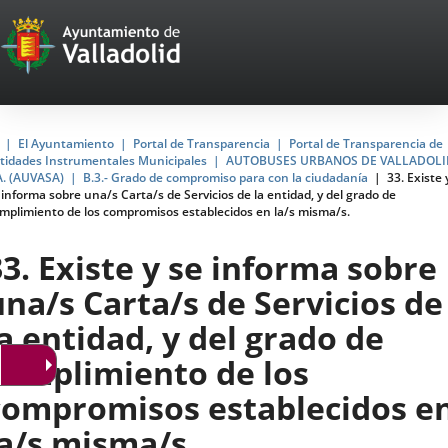
Portal
Jump to content
Web
del
Ayuntamiento
Home
El Ayuntamiento
Portal de Transparencia
Portal de Transparencia de
tidades Instrumentales Municipales
AUTOBUSES URBANOS DE VALLADOLI
de
A. (AUVASA)
B.3.- Grado de compromiso para con la ciudadanía
33. Existe 
 informa sobre una/s Carta/s de Servicios de la entidad, y del grado de
Valladolid
mplimiento de los compromisos establecidos en la/s misma/s.
33. Existe y se informa sobre
una/s Carta/s de Servicios de
la entidad, y del grado de
cumplimiento de los
compromisos establecidos e
la/s misma/s.