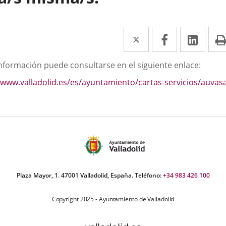
Twitter
Enlace
Facebook
Enlace
Link
Enla
a
a
a
scripción
información puede consultarse en el siguiente enlace:
una
una
una
www.valladolid.es/es/ayuntamiento/cartas-servicios/auvas
aplicación
aplicación
aplic
externa.
externa.
exte
Plaza Mayor, 1. 47001 Valladolid, España. Teléfono:
+34 983 426 100
Copyright 2025 - Ayuntamiento de Valladolid