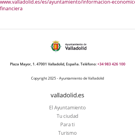
www.valladolid.es/es/ayuntamiento/informacion-economic
aplicación
aplicación
aplic
financiera
externa.
externa.
exte
Plaza Mayor, 1. 47001 Valladolid, España. Teléfono:
+34 983 426 100
Copyright 2025 - Ayuntamiento de Valladolid
valladolid.es
El Ayuntamiento
Tu ciudad
Para ti
This
Turismo