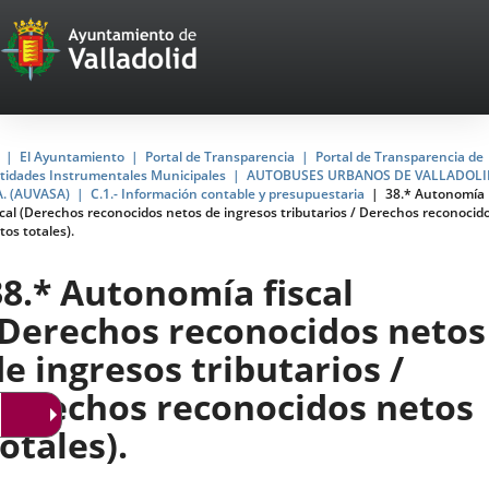
Portal
Jump to content
Web
del
Ayuntamiento
Home
El Ayuntamiento
Portal de Transparencia
Portal de Transparencia de
tidades Instrumentales Municipales
AUTOBUSES URBANOS DE VALLADOLI
de
A. (AUVASA)
C.1.- Información contable y presupuestaria
38.* Autonomía
scal (Derechos reconocidos netos de ingresos tributarios / Derechos reconocid
Valladolid
tos totales).
38.* Autonomía fiscal
(Derechos reconocidos netos
de ingresos tributarios /
Derechos reconocidos netos
otales).