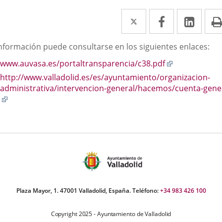
Twitter
Enlace
Facebook
Enlace
Link
Enla
a
a
a
scripción
información puede consultarse en los siguientes enlaces:
una
una
una
Enlace
www.auvasa.es/portaltransparencia/c38.pdf
aplicación
aplicación
aplic
a
http://www.valladolid.es/es/ayuntamiento/organizacion-
externa.
externa.
exte
una
administrativa/intervencion-general/hacemos/cuenta-gene
aplicación
Enlace
externa.
a
una
aplicación
externa.
Plaza Mayor, 1. 47001 Valladolid, España. Teléfono:
+34 983 426 100
Copyright 2025 - Ayuntamiento de Valladolid