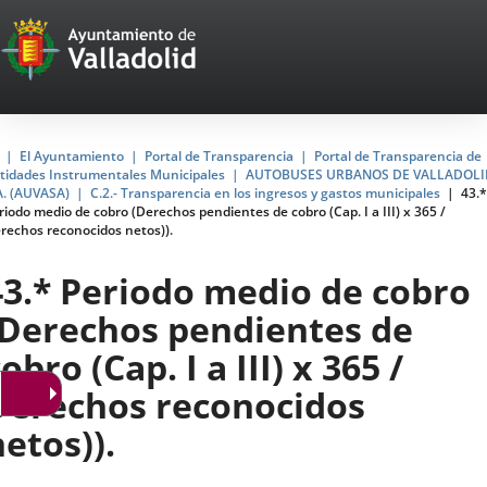
Portal
Jump to content
Web
del
Ayuntamiento
Home
El Ayuntamiento
Portal de Transparencia
Portal de Transparencia de
tidades Instrumentales Municipales
AUTOBUSES URBANOS DE VALLADOLI
de
A. (AUVASA)
C.2.- Transparencia en los ingresos y gastos municipales
43.*
riodo medio de cobro (Derechos pendientes de cobro (Cap. I a III) x 365 /
Valladolid
rechos reconocidos netos)).
43.* Periodo medio de cobro
(Derechos pendientes de
obro (Cap. I a III) x 365 /
Derechos reconocidos
netos)).