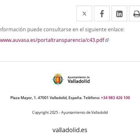
Twitter
Enlace
Facebook
Enlace
Link
Enla
a
a
a
scripción
información puede consultarse en el siguiente enlace:
una
una
una
Enlace
www.auvasa.es/portaltransparencia/c43.pdf
aplicación
aplicación
aplic
a
externa.
externa.
exte
una
aplicación
externa.
Plaza Mayor, 1. 47001 Valladolid, España. Teléfono:
+34 983 426 100
Copyright 2025 - Ayuntamiento de Valladolid
valladolid.es