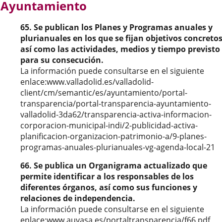
Ayuntamiento
externa.
externa.
exte
65. Se publican los Planes y Programas anuales y
plurianuales en los que se fijan objetivos concretos
así como las actividades, medios y tiempo previsto
para su consecución.
La información puede consultarse en el siguiente
enlace:www.valladolid.es/valladolid-
client/cm/semantic/es/ayuntamiento/portal-
transparencia/portal-transparencia-ayuntamiento-
valladolid-3da62/transparencia-activa-informacion-
corporacion-municipal-indi/2-publicidad-activa-
planificacion-organizacion-patrimonio-a/9-planes-
programas-anuales-plurianuales-vg-agenda-local-21
66. Se publica un Organigrama actualizado que
permite identificar a los responsables de los
diferentes órganos, así como sus funciones y
relaciones de independencia.
La información puede consultarse en el siguiente
enlace:www.auvasa.es/portaltransparencia/f66.pdf