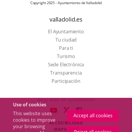
Copyright 2025 - Ayuntamiento de Valladolid
valladolid.es
El Ayuntamiento
Tu ciudad
Para ti
This
Turismo
link
Link
Sede Electrónica
will
to
Transparencia
open
external
Participación
in
application.
a
Otras webs del ayuntamiento
Use of cookies
pop-
aderSocial
LINK
LINK
LINK
This website uses
up
Accept all cookies
TO
TO
TO
cookies to improve
window.
ACCESIBILIDAD
EXTERNAL
EXTERNAL
EXTERNAL
your browsing
MAPA WEB