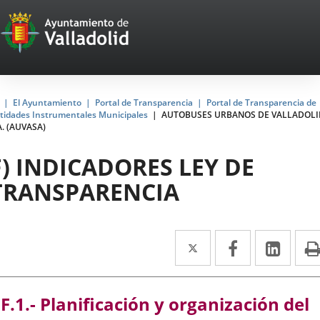
Portal
Jump to content
Web
del
Ayuntamiento
Home
El Ayuntamiento
Portal de Transparencia
Portal de Transparencia de
tidades Instrumentales Municipales
AUTOBUSES URBANOS DE VALLADOLI
de
A. (AUVASA)
Valladolid
F) INDICADORES LEY DE
TRANSPARENCIA
Twitter
Enlace
Facebook
Enlace
Link
Enla
a
a
a
una
una
una
F.1.- Planificación y organización del
aplicación
aplicación
aplic