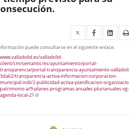
consecución.
Twitter
Enlace
Facebook
Enlace
Link
Enla
a
a
a
scripción
información puede consultarse en el siguiente enlace:
una
una
una
www.valladolid.es/valladolid-
aplicación
aplicación
aplic
client/cm/semantic/es/ayuntamiento/portal-
externa.
externa.
exte
transparencia/portal-transparencia-ayuntamiento-valladoli
3da62/transparencia-activa-informacion-corporacion-
municipal-indi/2-publicidad-activa-planificacion-organizacio
patrimonio-a/9-planes-programas-anuales-plurianuales-vg-
Enlace
agenda-local-21
a
una
aplicación
externa.