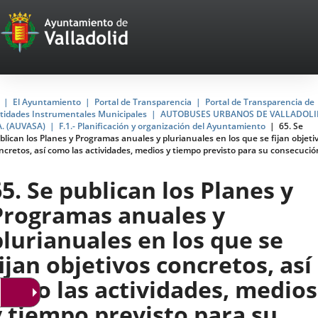
Portal
Jump to content
Web
del
Ayuntamiento
Home
El Ayuntamiento
Portal de Transparencia
Portal de Transparencia de
tidades Instrumentales Municipales
AUTOBUSES URBANOS DE VALLADOLI
de
A. (AUVASA)
F.1.- Planificación y organización del Ayuntamiento
65. Se
blican los Planes y Programas anuales y plurianuales en los que se fijan objeti
Valladolid
ncretos, así como las actividades, medios y tiempo previsto para su consecució
65. Se publican los Planes y
Programas anuales y
plurianuales en los que se
fijan objetivos concretos, así
como las actividades, medios
y tiempo previsto para su