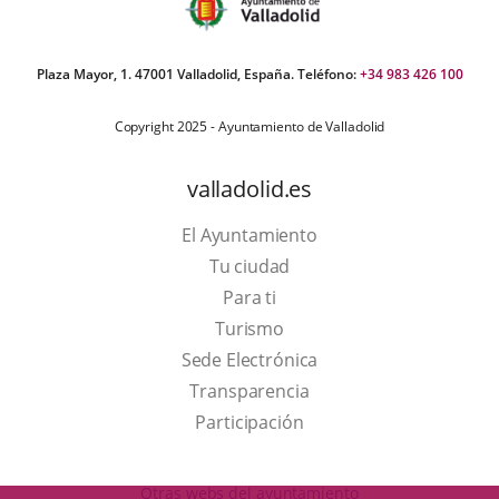
Plaza Mayor, 1. 47001 Valladolid, España. Teléfono:
+34 983 426 100
Copyright 2025 - Ayuntamiento de Valladolid
valladolid.es
El Ayuntamiento
Tu ciudad
Para ti
This
Turismo
link
Link
Sede Electrónica
will
to
Transparencia
open
external
Participación
in
application.
a
Otras webs del ayuntamiento