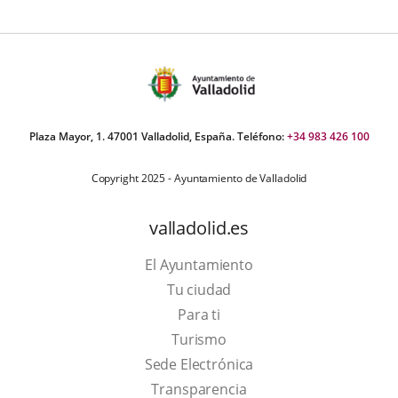
aplicación
una
externa.
aplicación
externa.
Plaza Mayor, 1. 47001 Valladolid, España. Teléfono:
+34 983 426 100
Copyright 2025 - Ayuntamiento de Valladolid
valladolid.es
El Ayuntamiento
Tu ciudad
Para ti
This
Turismo
link
Link
Sede Electrónica
will
to
Transparencia