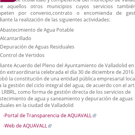
e aquellos otros municipios cuyos servicios tambié
externa.
externa.
exte
peten por convenio,contrato o encomienda de gest
ante la realización de las siguientes actividades:
Abastecimiento de Agua Potable
Alcantarillado
Depuración de Aguas Residuales
Control de Vertidos
iante Acuerdo del Pleno del Ayuntamiento de Valladolid en
ión extraordinaria celebrada el día 30 de diciembre de 2016
obó la constitución de una entidad pública empresarial loca
 la gestión del ciclo integral del agua, de acuerdo con el art
2 LRBRL, como forma de gestión directa de los servicios de
stecimiento de agua y saneamiento y depuración de aguas
duales en la ciudad de Valladolid
Enlace
-Portal de Transparencia de AQUAVALL
a
Enlace
-Web de AQUAVALL
una
a