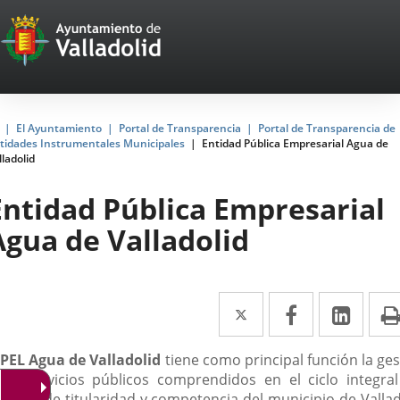
Portal
Jump to content
Web
del
Ayuntamiento
Home
El Ayuntamiento
Portal de Transparencia
Portal de Transparencia de
tidades Instrumentales Municipales
Entidad Pública Empresarial Agua de
de
lladolid
Valladolid
Entidad Pública Empresarial
Agua de Valladolid
Twitter
Enlace
Facebook
Enlace
Link
Enla
a
a
a
scripción
PEL Agua de Valladolid
tiene como principal función la ges
una
una
una
los servicios públicos comprendidos en el ciclo integral
aplicación
aplicación
aplic
a, son de titularidad y competencia del municipio de Vallad