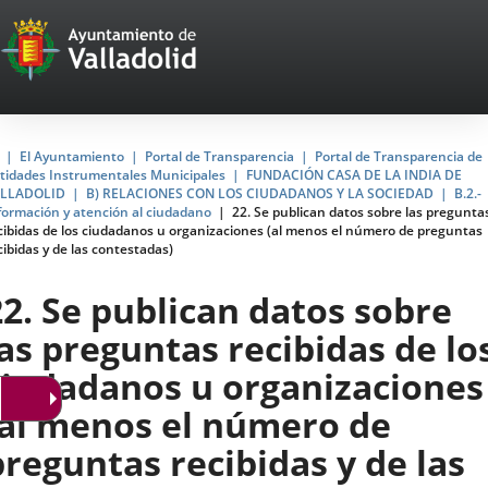
Portal
Jump to content
Web
del
Ayuntamiento
Home
El Ayuntamiento
Portal de Transparencia
Portal de Transparencia de
tidades Instrumentales Municipales
FUNDACIÓN CASA DE LA INDIA DE
de
LLADOLID
B) RELACIONES CON LOS CIUDADANOS Y LA SOCIEDAD
B.2.-
formación y atención al ciudadano
22. Se publican datos sobre las pregunta
Valladolid
cibidas de los ciudadanos u organizaciones (al menos el número de preguntas
cibidas y de las contestadas)
22. Se publican datos sobre
las preguntas recibidas de lo
ciudadanos u organizaciones
(al menos el número de
preguntas recibidas y de las