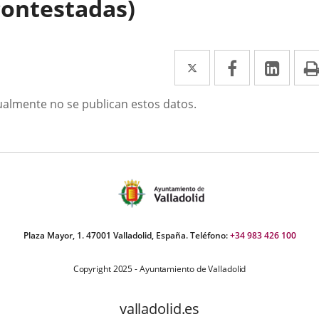
contestadas)
Twitter
Enlace
Facebook
Enlace
Link
Enla
a
a
a
scripción
ualmente no se publican estos datos.
una
una
una
aplicación
aplicación
aplic
externa.
externa.
exte
Plaza Mayor, 1. 47001 Valladolid, España. Teléfono:
+34 983 426 100
Copyright 2025 - Ayuntamiento de Valladolid
valladolid.es