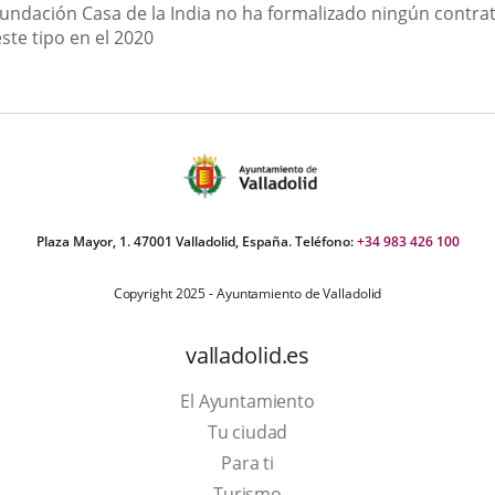
ntent
Fundación Casa de la India no ha formalizado ningún contra
una
una
una
ste tipo en el 2020
aplicación
aplicación
aplic
externa.
externa.
exte
Plaza Mayor, 1. 47001 Valladolid, España. Teléfono:
+34 983 426 100
Copyright 2025 - Ayuntamiento de Valladolid
valladolid.es
El Ayuntamiento
Tu ciudad
Para ti
This
Turismo