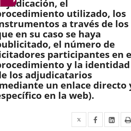
adjudicación, el
procedimiento utilizado, los
instrumentos a través de los
que en su caso se haya
publicitado, el número de
licitadores participantes en e
procedimiento y la identidad
de los adjudicatarios
(mediante un enlace directo 
específico en la web).
Twitter
Enlace
Facebook
Enlace
Link
Enla
a
a
a