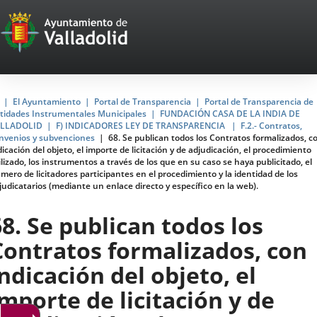
Portal
Jump to content
Web
del
Ayuntamiento
Home
El Ayuntamiento
Portal de Transparencia
Portal de Transparencia de
tidades Instrumentales Municipales
FUNDACIÓN CASA DE LA INDIA DE
de
LLADOLID
F) INDICADORES LEY DE TRANSPARENCIA
F.2.- Contratos,
nvenios y subvenciones
68. Se publican todos los Contratos formalizados, c
Valladolid
dicación del objeto, el importe de licitación y de adjudicación, el procedimiento
ilizado, los instrumentos a través de los que en su caso se haya publicitado, el
mero de licitadores participantes en el procedimiento y la identidad de los
judicatarios (mediante un enlace directo y específico en la web).
68. Se publican todos los
Contratos formalizados, con
indicación del objeto, el
importe de licitación y de