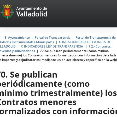
Portal
Jump to content
Web
del
Ayuntamiento
Home
El Ayuntamiento
Portal de Transparencia
Portal de Transparencia de
tidades Instrumentales Municipales
FUNDACIÓN CASA DE LA INDIA DE
de
LLADOLID
F) INDICADORES LEY DE TRANSPARENCIA
F.2.- Contratos,
nvenios y subvenciones
70. Se publican periódicamente (como mínimo
Valladolid
imestralmente) los Contratos menores formalizados con información detallada
s importes y adjudicatarios (mediante un enlace directo y específico en la web)
70. Se publican
periódicamente (como
mínimo trimestralmente) los
Contratos menores
formalizados con informació