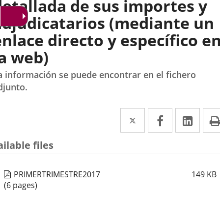
detallada de sus importes y
adjudicatarios (mediante un
enlace directo y específico e
la web)
a información se puede encontrar en el fichero
djunto.
Twitter
Enlace
Facebook
Enlace
Link
Enla
a
a
a
ilable files
una
una
una
aplicación
aplicación
aplic
PRIMERTRIMESTRE2017
149
KB
externa.
externa.
exte
(6 pages)