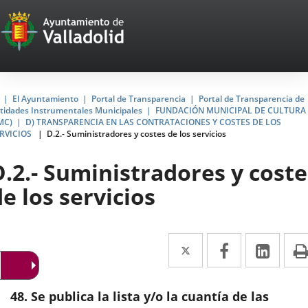
Portal
Jump to content
Web
del
Ayuntamiento
Home
El Ayuntamiento
Portal de Transparencia
Portal de Transparencia de
tidades Instrumentales Municipales
FUNDACIÓN MUNICIPAL DE CULTURA
de
MC)
D) TRANSPARENCIA EN LAS CONTRATACIONES Y COSTES DE LOS
RVICIOS
D.2.- Suministradores y costes de los servicios
Valladolid
D.2.- Suministradores y coste
de los servicios
Twitter
Enlace
Facebook
Enlace
Link
Enla
a
a
a
una
una
una
48. Se publica la lista y/o la cuantía de las