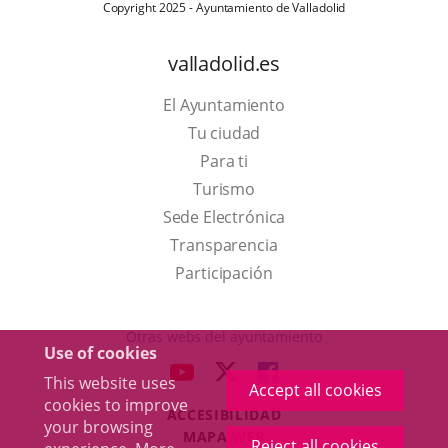
Copyright 2025 - Ayuntamiento de Valladolid
valladolid.es
El Ayuntamiento
Tu ciudad
Para ti
This
Turismo
link
Link
Sede Electrónica
will
to
Transparencia
open
external
Participación
in
application.
a
Otras webs del ayuntamiento
Use of cookies
pop-
aderSocial
LINK
LINK
LINK
This website uses
up
Accept all cookies
TO
TO
TO
cookies to improve
window.
ACCESIBILIDAD
EXTERNAL
EXTERNAL
EXTERNAL
your browsing
MAPA WEB
APPLICATION.
APPLICATION.
APPLICATION.
Reject all cookies