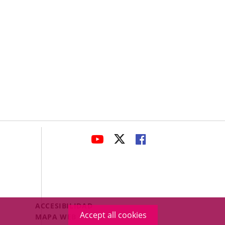
avaHeaderSocial
LINK
LINK
LINK
TO
TO
TO
EXTERNAL
EXTERNAL
EXTERNAL
APPLICATION.
APPLICATION.
APPLICATION.
Menú
ACCESIBILIDAD
Accept all cookies
Legal
MAPA WEB