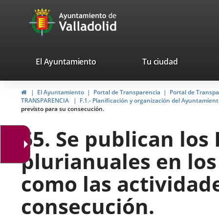
Portal
Jump to content
avaTop
Web
del
Ayuntamiento
valladolid.es
El Ayuntamiento
Tu ciudad
de
Home
El Ayuntamiento
Portal de Transparencia
Portal de Transp
Valladolid
TRANSPARENCIA
F.1.- Planificación y organización del Ayuntamien
previsto para su consecución.
65. Se publican los
plurianuales en los
como las actividad
consecución.