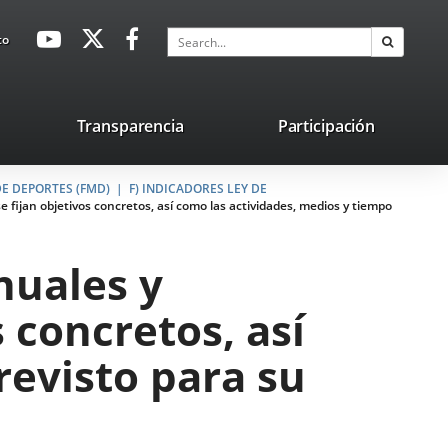
avaHeaderSocial
Link
Link
Link
Search
to
Search
to
to
to
external
external
external
application.
application.
application.
nk
Transparencia
Participación
ternal
E DEPORTES (FMD)
plication.
F) INDICADORES LEY DE
e fijan objetivos concretos, así como las actividades, medios y tiempo
nuales y
s concretos, así
revisto para su