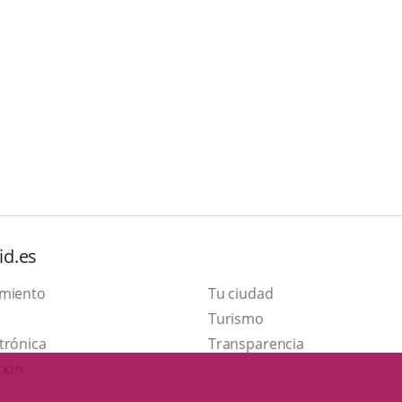
id.es
amiento
Tu ciudad
This
Turismo
Link
link
trónica
Transparencia
to
will
ción
external
open