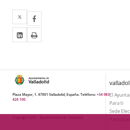
Twitter
Enlace
Facebook
Enlace
a
a
Linkedin
Enlace
Print
una
una
a
aplicación
aplicación
una
externa.
externa.
aplicación
externa.
valladol
El Ayunt
Plaza Mayor, 1. 47001 Valladolid, España. Teléfono:
+34 983
426 100
Para ti
Sede Elec
Copyright 2025 - Ayuntamiento de Valladolid
Participa