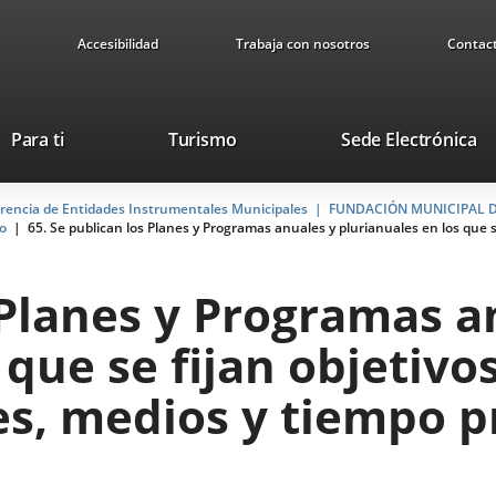
Accesibilidad
Trabaja con nosotros
Contac
This
Li
Para ti
Turismo
Sede Electrónica
link
to
will
ex
arencia de Entidades Instrumentales Municipales
open
FUNDACIÓN MUNICIPAL D
ap
to
65. Se publican los Planes y Programas anuales y plurianuales en los que s
in
a
pop-
 Planes y Programas a
up
window.
 que se fijan objetivo
es, medios y tiempo p